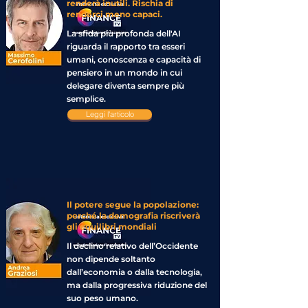
renderà inutili. Rischia di
renderci meno capaci.
La sfida più profonda dell'AI
riguarda il rapporto tra esseri
umani, conoscenza e capacità di
pensiero in un mondo in cui
delegare diventa sempre più
semplice.
Leggi l'articolo
Il potere segue la popolazione:
perché la demografia riscriverà
gli equilibri mondiali
Il declino relativo dell’Occidente
non dipende soltanto
dall’economia o dalla tecnologia,
ma dalla progressiva riduzione del
suo peso umano.