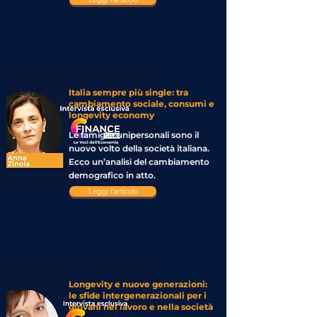
Italia sempre più single: tra
cambiamento sociale, consumi e
longevity economy
Le famiglie unipersonali sono il
nuovo volto della società italiana.
Ecco un’analisi del cambiamento
demografico in atto.
Leggi l'articolo
Longevity e nuove generazioni:
le sfide intergenerazionali per i
giovani nel lavoro e nella società