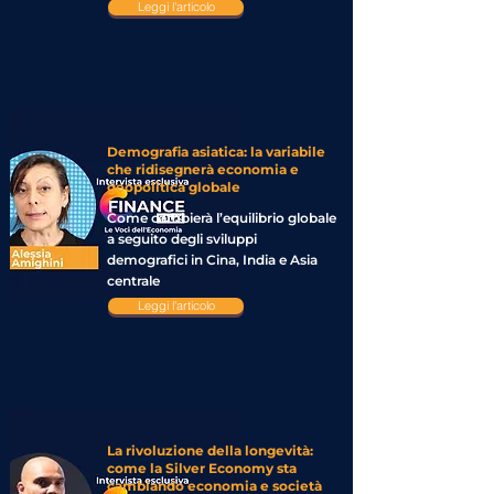
Leggi l'articolo
Demografia asiatica: la variabile
che ridisegnerà economia e
geopolitica globale
Come cambierà l’equilibrio globale
a seguito degli sviluppi
demografici in Cina, India e Asia
centrale
Leggi l'articolo
La rivoluzione della longevità:
come la Silver Economy sta
cambiando economia e società