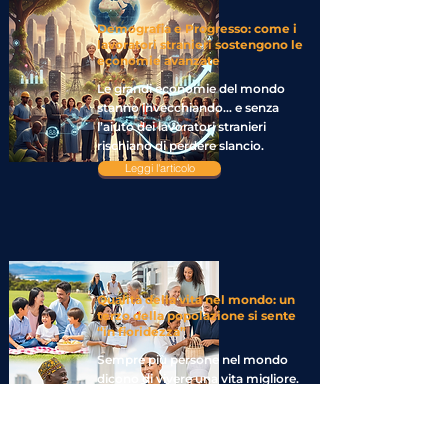
Demografia e Progresso: come i
lavoratori stranieri sostengono le
economie avanzate
Le grandi economie del mondo
stanno invecchiando… e senza
l’aiuto dei lavoratori stranieri
rischiano di perdere slancio.
Leggi l'articolo
Qualità della vita nel mondo: un
terzo della popolazione si sente
“in fioridezza”
Sempre più persone nel mondo
dicono di vivere una vita migliore.
Analizziamo la ricerca Gallup
Leggi l'articolo