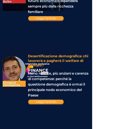
futuro economico dipenderà
sempre più dalla ricchezza
familiare
Leggi l'articolo
Desertificazione demografica: chi
lavorerà e pagherà il welfare di
domani?
Meno nascite, più anziani e carenza
di competenze: perché la
questione demografica è ormai il
principale nodo economico del
Paese
Leggi l'articolo