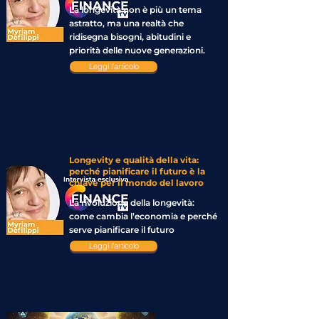
La longevità non è più un tema
astratto, ma una realtà che
ridisegna bisogni, abitudini e
priorità delle nuove generazioni.
Leggi l'articolo
Longevity e qualità della vita:
perché pianificare il futuro è la
chiave per il mondo del lavoro
La rivoluzione della longevità:
come cambia l’economia e perché
serve pianificare il futuro
Leggi l'articolo