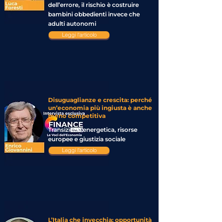
dell’errore, il rischio è costruire
bambini obbedienti invece che
adulti autonomi
Leggi l'articolo
Disuguaglianze e crescita: perché
un’economia più ingiusta è anche
meno competitiva
Transizione energetica, risorse
europee e giustizia sociale
Leggi l'articolo
L’Italia che invecchia: opportunità