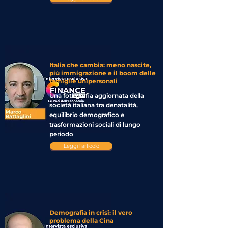
Italia che cambia: meno nascite,
più immigrazione e il boom delle
famiglie unipersonali
Una fotografia aggiornata della
società italiana tra denatalità,
equilibrio demografico e
trasformazioni sociali di lungo
periodo
Leggi l'articolo
Demografia in crisi: il vero
problema della Cina