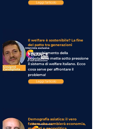
Leggi l'articolo
Il welfare è sostenibile? La fine
del patto tra generazioni
L'invecchiamento della
popolazione mette sotto pressione
il sistema di welfare italiano. Ecco
cosa serve per affrontare il
problema!
Leggi l'articolo
Demografia asiatica: il vero
fattore che cambierà economia,
mercati e geopolitica