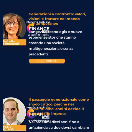
Generazioni a confronto: valori,
visioni e fratture nel mondo
contemporaneo
Longevità, tecnologia e nuove
esperienze storiche stanno
creando una società
multigenerazionale senza
precedenti.
Leggi l'articolo
Il passaggio generazionale come
snodo critico: perché nei
prossimi dieci anni si decide il
futuro delle imprese
Nei prossimi dieci anni fino a
un’azienda su due dovrà cambiare