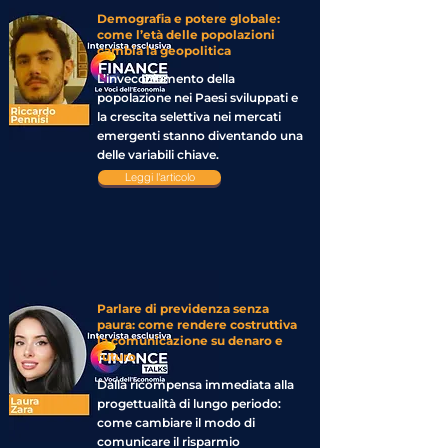
Demografia e potere globale:
come l’età delle popolazioni
cambia la geopolitica
L’invecchiamento della
popolazione nei Paesi sviluppati e
la crescita selettiva nei mercati
emergenti stanno diventando una
delle variabili chiave.
Leggi l'articolo
Parlare di previdenza senza
paura: come rendere costruttiva
la comunicazione su denaro e
futuro
Dalla ricompensa immediata alla
progettualità di lungo periodo:
come cambiare il modo di
comunicare il risparmio