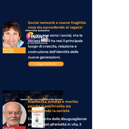
Social network e nuove fragilità:
cosa sta succedendo ai ragazzi
Il punto non sono i social, ma la
società che li ha resi il principale
luogo di crescita, relazione e
costruzione dell'identità delle
nuove generazioni.
Leggi l'articolo
Ricchezza, eredità e merito:
perché il patrimonio sta
ridisegnando la società
Dalla crescita delle disuguaglianze
patrimoniali all'eredità in vita, il