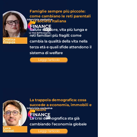
Famiglie sempre più piccole:
come cambiano le reti parentali
e la società italiana
Salute migliore, vita più lunga e
reti familiari più fragili: come
cambia la qualità della vita nella
terza età e quali sfide attendono il
sistema di welfare
Leggi l'articolo
La trappola demografica: cosa
succede a economia, immobili e
pensioni
La crisi demografica sta già
cambiando l’economia globale
Leggi l'articolo