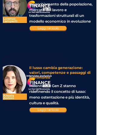
Invecchiamento della popolazione,
mercato del lavoro e
trasformazioni strutturali di un
modello economico in evoluzione
Leggi l'articolo
Il lusso cambia generazione:
valori, competenze e passaggi di
patrimonio
Millennials e Gen Z stanno
ridefinendo il concetto di lusso:
meno ostentazione e più identità,
cultura e qualità.
Leggi l'articolo