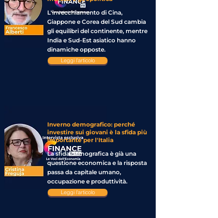
L'invecchiamento di Cina,
Giappone e Corea del Sud cambia
gli equilibri del continente, mentre
India e Sud-Est asiatico hanno
dinamiche opposte.
Leggi l'articolo
Inverno demografico: perché
investire sui giovani è la sfida più
importante per l'Italia
La sfida demografica è già una
questione economica e la risposta
passa da capitale umano,
occupazione e produttività.
Leggi l'articolo