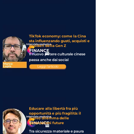
TikTok economy: come la Cina
sta influenzando gusti, acquisti e
desideri della Gen Z
Il nuovo potere culturale cinese
passa anche dai social
Leggi l'articolo
Educare alla libertà fra più
opportunità e più fragilità: il
nuovo dilemma delle
generazioni future
Tra sicurezza materiale e paura