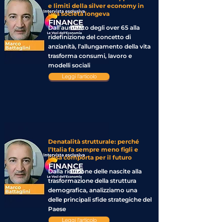
e limiti della silver economy in
una società longeva
Dall’aumento degli over 65 alla
ridefinizione del concetto di
anzianità, l’allungamento della vita
trasforma consumi, lavoro e
modelli sociali
Leggi l'articolo
Denatalità strutturale: perché
l’Italia fa sempre meno figli e
cosa comporta per il futuro
Dalla riduzione delle nascite alla
trasformazione della struttura
demografica, analizziamo una
delle principali sfide strategiche del
Paese
Leggi l'articolo