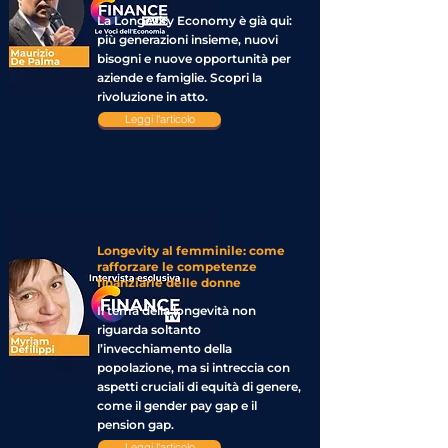
La Longevity Economy è già qui:
più generazioni insieme, nuovi
bisogni e nuove opportunità per
aziende e famiglie. Scopri la
rivoluzione in atto.
Leggi l'articolo
Longevity al femminile: come
rafforzare le competenze
finanziarie delle donne
Il tema della longevità non
riguarda soltanto
l’invecchiamento della
popolazione, ma si intreccia con
aspetti cruciali di equità di genere,
come il gender pay gap e il
pension gap.
Leggi l'articolo