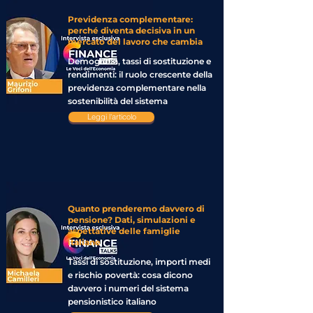
Previdenza complementare:
perché diventa decisiva in un
mercato del lavoro che cambia
Demografia, tassi di sostituzione e
rendimenti: il ruolo crescente della
previdenza complementare nella
sostenibilità del sistema
Leggi l'articolo
Quanto prenderemo davvero di
pensione? Dati, simulazioni e
aspettative delle famiglie
italiane
Tassi di sostituzione, importi medi
e rischio povertà: cosa dicono
davvero i numeri del sistema
pensionistico italiano