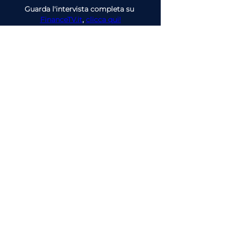
Guarda l'intervista completa su 
FinanceTV.it
, 
clicca qui!
articolo precedente
articolo successivo
Guarda l'intervista completa su
FinanceTV
o ascolta
il Podcast
FinanceTV Talks - Le Voci
dell'Economia
Scopri tutti gli
argomenti
pensati per la tua attività