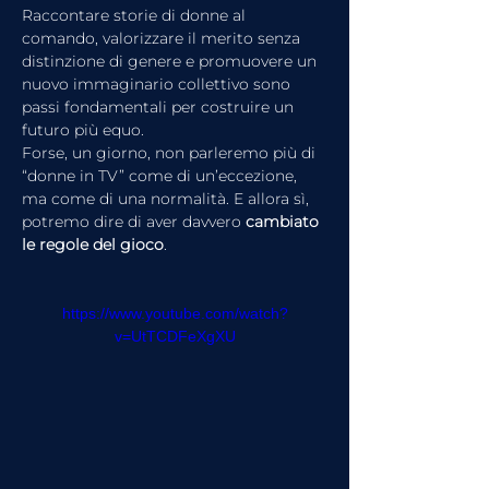
Raccontare storie di donne al 
comando, valorizzare il merito senza 
distinzione di genere e promuovere un 
nuovo immaginario collettivo sono 
passi fondamentali per costruire un 
futuro più equo.
Forse, un giorno, non parleremo più di 
“donne in TV” come di un’eccezione, 
ma come di una normalità. E allora sì, 
potremo dire di aver davvero 
cambiato 
le regole del gioco
.
https://www.youtube.com/watch?
v=UtTCDFeXgXU