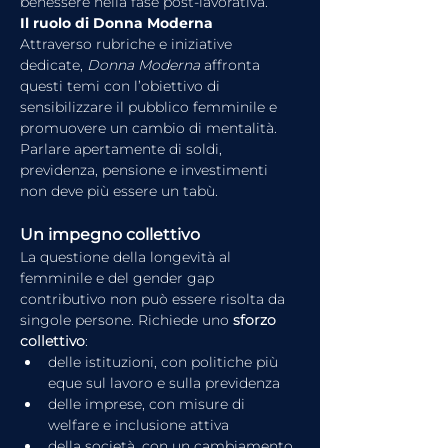
benessere nella fase post-lavorativa.
Il ruolo di Donna Moderna
Attraverso rubriche e iniziative 
dedicate, 
Donna Moderna
 affronta 
questi temi con l’obiettivo di 
sensibilizzare il pubblico femminile e 
promuovere un cambio di mentalità. 
Parlare apertamente di soldi, 
previdenza, pensione e investimenti 
non deve più essere un tabù.
Un impegno collettivo
La questione della longevità al 
femminile e del gender gap 
contributivo non può essere risolta da 
singole persone. Richiede uno 
sforzo 
collettivo
:
delle istituzioni, con politiche più 
eque sul lavoro e sulla previdenza
delle imprese, con misure di 
welfare e inclusione attiva
della società, con un cambiamento 