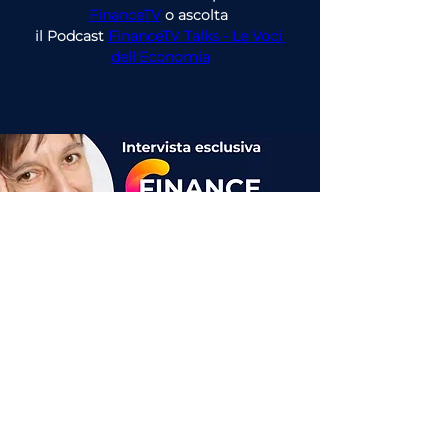
FinanceTV
 o ascolta 
il Podcast 
FinanceTV Talks - Le Voci 
dell'Economia
articolo precedente
articolo successivo
Guarda l'intervista completa su
FinanceTV
o ascolta
il Podcast
FinanceTV Talks - Le Voci
dell'Economia
Scopri tutti gli
argomenti