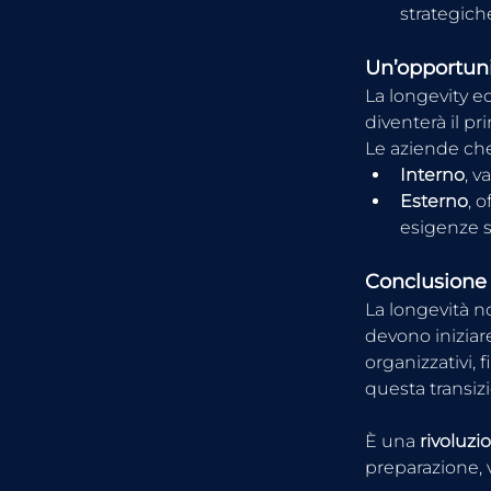
strategich
Un’opportuni
La longevity e
diventerà il pr
Le aziende ch
Interno
, v
Esterno
, 
esigenze s
Conclusione
La longevità no
devono iniziare
organizzativi, 
questa transiz
È una 
rivoluzi
preparazione, 