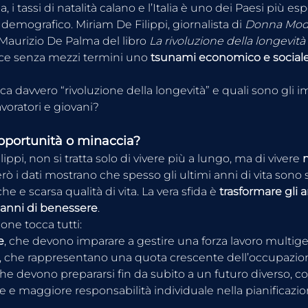
ga, i tassi di natalità calano e l’Italia è uno dei Paesi più es
mografico. Miriam De Filippi, giornalista di 
Donna Mod
Maurizio De Palma del libro 
La rivoluzione della longevità
isce senza mezzi termini uno 
tsunami economico e social
ca davvero “rivoluzione della longevità” e quali sono gli i
voratori e giovani?
pportunità o minaccia?
ppi, non si tratta solo di vivere più a lungo, ma di vivere 
m
erò i dati mostrano che spesso gli ultimi anni di vita sono 
he e scarsa qualità di vita. La vera sfida è 
trasformare gli a
 anni di benessere
.
one tocca tutti:
e
, che devono imparare a gestire una forza lavoro multig
, che rappresentano una quota crescente dell’occupazio
che devono prepararsi fin da subito a un futuro diverso, c
e e maggiore responsabilità individuale nella pianificaz