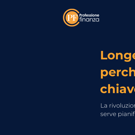
Longe
perch
chiav
La rivoluzi
serve pianif