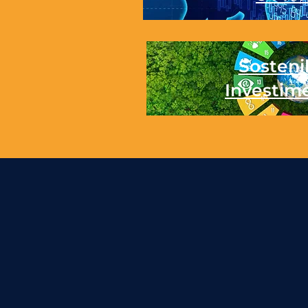
Sostenib
Investim