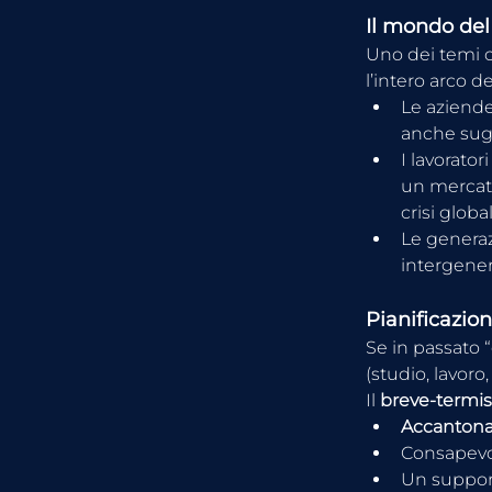
Il mondo del
Uno dei temi ce
l’intero arco del
Le aziend
anche sugl
I lavorato
un mercato 
crisi global
Le genera
intergener
Pianificazion
Se in passato “
(studio, lavoro
Il 
breve-termis
Accantona
Consapevol
Un support