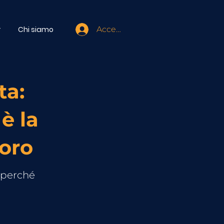
r
Chi siamo
Accedi
ta:
è la
voro
 perché