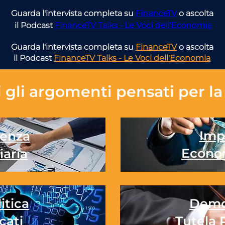
Guarda l'intervista completa su 
FinanceTV
 o ascolta 
il Podcast 
FinanceTV Talks - Le Voci dell'Economia
Guarda l'intervista completa su
FinanceTV
o ascolta
il Podcast
FinanceTV Talks - Le Voci dell'Economia
 gli
argomenti pensati per la 
Imp
enza
Econo
iaria
itica
Demo
cati
Tutela 