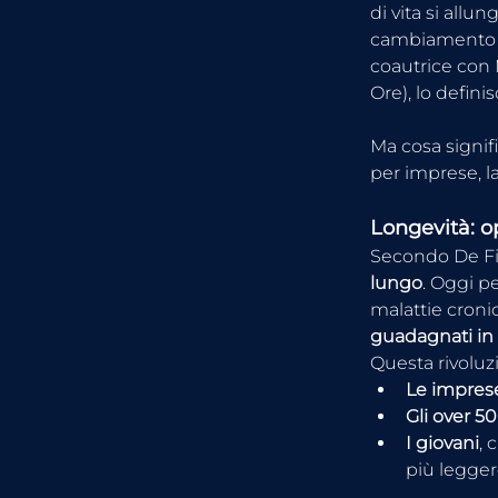
di vita si allun
cambiamento de
coautrice con 
Ore), lo defin
Ma cosa signifi
per imprese, la
Longevità: o
Secondo De Fili
lungo
. Oggi p
malattie cronic
guadagnati in
Questa rivoluzi
Le impres
Gli over 50
I giovani
, 
più legger