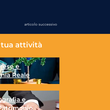
articolo successivo
tua attività
rese e
mia Reale
grafia e
Patrimonio