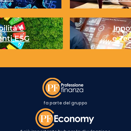
ilità e
Inno
enti ESG
e Te
fa parte del gruppo