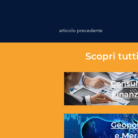
articolo precedente
Scopri tutti
Consul
Finanz
Geopol
e Mer