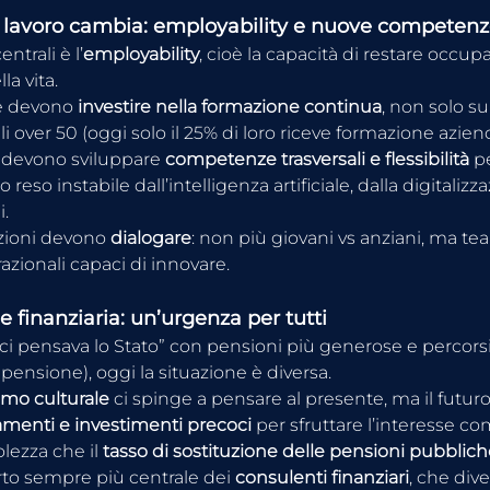
 lavoro cambia: employability e nuove competen
ntrali è l’
employability
, cioè la capacità di restare occupa
la vita.
e devono 
investire nella formazione continua
, non solo su
i over 50 (oggi solo il 25% di loro riceve formazione aziend
ri devono sviluppare 
competenze trasversali e flessibilità
 p
reso instabile dall’intelligenza artificiale, dalla digitalizz
i.
zioni devono 
dialogare
: non più giovani vs anziani, ma te
azionali capaci di innovare.
e finanziaria: un’urgenza per tutti
ci pensava lo Stato” con pensioni più generose e percorsi 
, pensione), oggi la situazione è diversa.
mo culturale
 ci spinge a pensare al presente, ma il futuro
menti e investimenti precoci
 per sfruttare l’interesse c
ezza che il 
tasso di sostituzione delle pensioni pubblich
o sempre più centrale dei 
consulenti finanziari
, che div