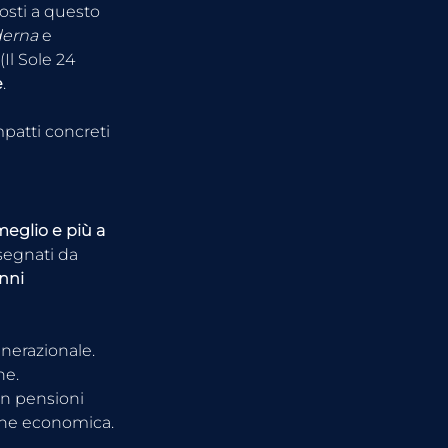
posti a questo 
erna
 e 
 (Il Sole 24 
e
.
mpatti concreti 
eglio e più a 
segnati da 
nni 
enerazionale.
ne.
on pensioni 
ione economica.