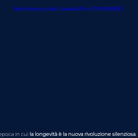
https://www.youtube.com/watch?v=F0JA59UD5FE
epoca in cui 
la longevità è la nuova rivoluzione silenziosa
.