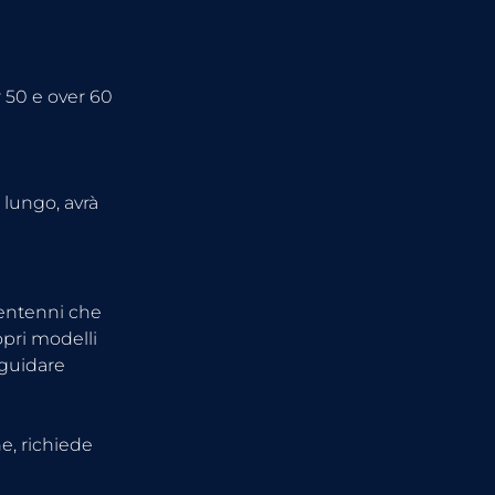
 50 e over 60 
 lungo, avrà 
ventenni che 
opri modelli 
 guidare 
e, richiede 