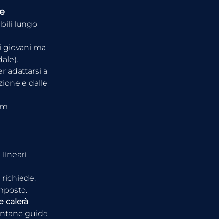
ze
bili lungo 
i giovani ma 
ale).
er adattarsi a 
azione e dalle 
am 
lineari 
 richiede:
omposto.
e calerà
.
entano guide 