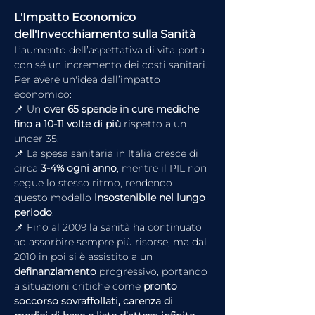
L'Impatto Economico 
dell'Invecchiamento sulla Sanità
L’aumento dell’aspettativa di vita porta 
con sé un incremento dei costi sanitari. 
Per avere un'idea dell’impatto 
economico:
📌 Un 
over 65 spende in cure mediche 
fino a 10-11 volte di più
 rispetto a un 
under 35.
📌 La spesa sanitaria in Italia cresce di 
circa 
3-4% ogni anno
, mentre il PIL non 
segue lo stesso ritmo, rendendo 
questo modello 
insostenibile nel lungo 
periodo
.
📌 Fino al 2009 la sanità ha continuato 
ad assorbire sempre più risorse, ma dal 
2010 in poi si è assistito a un 
definanziamento
 progressivo, portando 
a situazioni critiche come 
pronto 
soccorso sovraffollati, carenza di 