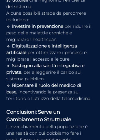
strutturali
 che migliorino l’efficienza 
del sistema.
Alcune possibili strade da percorrere 
includono:
🔹 
Investire in prevenzione
 per ridurre il 
peso delle malattie croniche e 
migliorare l’healthspan.
🔹 
Digitalizzazione e intelligenza 
artificiale
 per ottimizzare i processi e 
migliorare l’accesso alle cure.
🔹 
Sostegno alla sanità integrativa e 
privata
, per alleggerire il carico sul 
sistema pubblico.
🔹 
Ripensare il ruolo del medico di 
base
, incentivando la presenza sul 
territorio e l’utilizzo della telemedicina.
Conclusioni: Serve un 
Cambiamento Strutturale
L’invecchiamento della popolazione è 
una realtà con cui dobbiamo fare i 
conti. Senza un cambiamento 