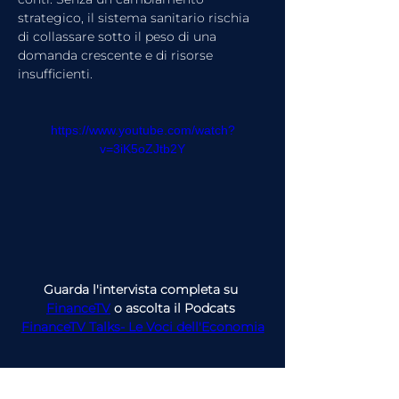
strategico, il sistema sanitario rischia 
di collassare sotto il peso di una 
domanda crescente e di risorse 
insufficienti.
https://www.youtube.com/watch?
v=3iK5oZJtb2Y
Guarda l'intervista completa su 
FinanceTV
 o ascolta il Podcats 
FinanceTV Talks- Le Voci dell'Economia