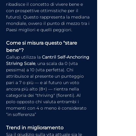
ribadisce il concetto di vivere bene e 
con prospettive ottimistiche per il 
futuro). Questo rappresenta la mediana 
mondiale, ovvero il punto di mezzo tra i 
Paesi migliori e quelli peggiori.
Come si misura questo "stare 
bene"?
Gallup utilizza la 
Cantril Self-Anchoring 
Striving Scale
, una scala da 0 (vita 
pessima) a 10 (vita perfetta). Chi 
attribuisce al presente un punteggio 
pari a 7 o più — e al futuro un voto 
ancora più alto (8+) — rientra nella 
categoria dei "thriving" (fiorenti). Al 
polo opposto chi valuta entrambi i 
momenti con 4 o meno è considerato 
“in sofferenza” 
Trend in miglioramento
Sia il giudizio sulla vita attuale sia le 