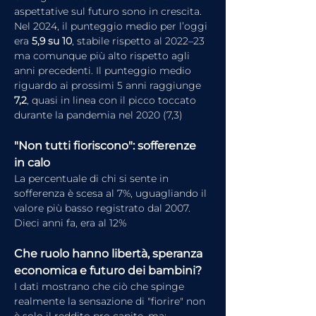
aspettative sul futuro sono in crescita. 
Nel 2024, il punteggio medio per l’oggi 
era 
5,9 su 10
, stabile rispetto al 2022–23 
ma comunque più alto rispetto agli 
anni precedenti. Il punteggio medio 
riguardo ai prossimi 5 anni raggiunge 
7,2
, quasi in linea con il picco toccato 
durante la pandemia nel 2020 (7,3) 
"Non tutti fioriscono": sofferenze 
in calo
La percentuale di chi si sente in 
sofferenza è scesa al 7%, uguagliando il 
valore più basso registrato dal 2007. 
Dieci anni fa, era al 12% 
Che ruolo hanno libertà, speranza 
economica e futuro dei bambini?
I dati mostrano che ciò che spinge 
realmente la sensazione di "fiorire" non 