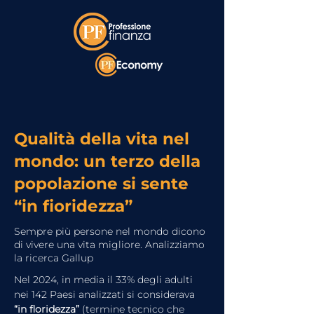
Qualità della vita nel
mondo: un terzo della
popolazione si sente
“in fioridezza”
Sempre più persone nel mondo dicono
di vivere una vita migliore. Analizziamo
la ricerca Gallup
Nel 2024, in media il 33% degli adulti 
nei 142 Paesi analizzati si considerava 
“in floridezza”
 (termine tecnico che 