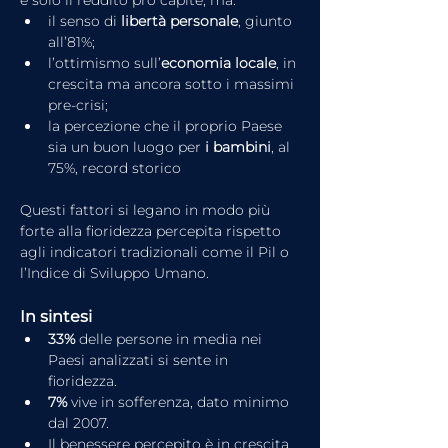
è solo il reddito pro capite, ma:
il senso di 
libertà personale
, giunto 
all’81%;
l’ottimismo sull’
economia locale
, in 
crescita ma ancora sotto i massimi 
pre-crisi;
la percezione che il proprio Paese 
sia un buon luogo per 
i bambini
, al 
75%, record storico
Questi fattori si legano in modo più 
forte alla fioridezza percepita rispetto 
agli indicatori tradizionali come il Pil o 
l’Indice di Sviluppo Umano.
In sintesi
33%
 delle persone in media nei 
Paesi analizzati si sente in 
fioridezza.
7%
 vive in sofferenza, dato minimo 
dal 2007.
Il benessere percepito è in crescita 