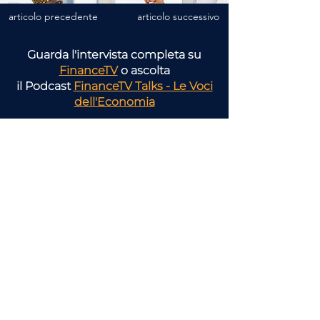
articolo precedente
articolo successivo
Guarda l'intervista completa su
FinanceTV
o ascolta
il Podcast
FinanceTV Talks - Le Voci
dell'Economia
Scopri tutti gli
argomenti
pensati per la tua attività
Consulenza
Finanziaria
Imprese e
Economia
Reale