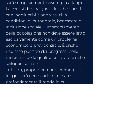
sarà semplicemente vivere più a lungo.
La vera sfida sarà garantire che questi 
anni aggiuntivi siano vissuti in 
condizioni di autonomia, benessere e 
inclusione sociale. L'invecchiamento 
della popolazione non deve essere letto 
esclusivamente come un problema 
economico o previdenziale. È anche il 
risultato positivo dei progressi della 
medicina, della qualità della vita e dello 
sviluppo sociale.
Tuttavia, proprio perché vivremo più a 
lungo, sarà necessario ripensare 
profondamente il modo in cui 
organizziamo assistenza, welfare e 
relazioni sociali.
Perché il rischio non è soltanto quello 
di avere più anziani. Il rischio è avere 
più anziani che si trovano ad affrontare 
la vecchiaia con reti di supporto 