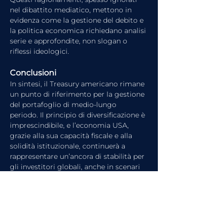
nel dibattito mediatico, mettono in 
evidenza come la gestione del debito e 
la politica economica richiedano analisi 
serie e approfondite, non slogan o 
riflessi ideologici.
Conclusioni
In sintesi, il Treasury americano rimane 
un punto di riferimento per la gestione 
del portafoglio di medio-lungo 
periodo. Il principio di diversificazione è 
imprescindibile, e l’economia USA, 
grazie alla sua capacità fiscale e alla 
solidità istituzionale, continuerà a 
rappresentare un’ancora di stabilità per 
gli investitori globali, anche in scenari 
di turbolenza.
Guarda l'intervista completa su 
FinanceTV
 o ascolta 
il Podcast 
FinanceTV Talks - Le Voci 