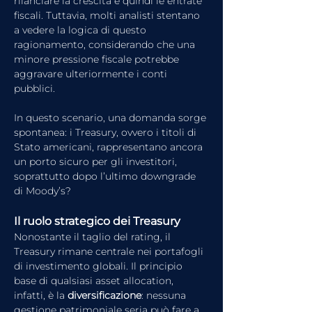
rilanciare la crescita e quindi le entrate 
fiscali. Tuttavia, molti analisti stentano 
a vedere la logica di questo 
ragionamento, considerando che una 
minore pressione fiscale potrebbe 
aggravare ulteriormente i conti 
pubblici.
In questo scenario, una domanda sorge 
spontanea: i Treasury, ovvero i titoli di 
Stato americani, rappresentano ancora 
un porto sicuro per gli investitori, 
soprattutto dopo l’ultimo downgrade 
di Moody’s?
Il ruolo strategico dei Treasury
Nonostante il taglio del rating, il 
Treasury rimane centrale nei portafogli 
di investimento globali. Il principio 
base di qualsiasi asset allocation, 
infatti, è la 
diversificazione
: nessuna 
gestione patrimoniale seria può fare a 