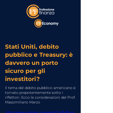
Stati Uniti, debito
pubblico e Treasury: è
davvero un porto
sicuro per gli
investitori?
Il tema del debito pubblico americano è
tornato prepotentemente sotto i
riflettori. Ecco le considerazioni del Prof.
Massimiliano Marzo
https://www.youtube.com/watch?v=BuBrup-