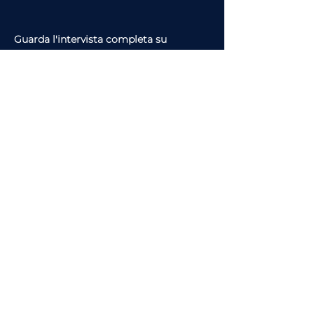
Guarda l'intervista completa su 
FinanceTV.it
, 
clicca qui!
articolo precedente
articolo successivo
Guarda l'intervista completa su
FinanceTV
o ascolta
il Podcast
FinanceTV Talks - Le Voci
dell'Economia
Scopri tutti gli
argomenti