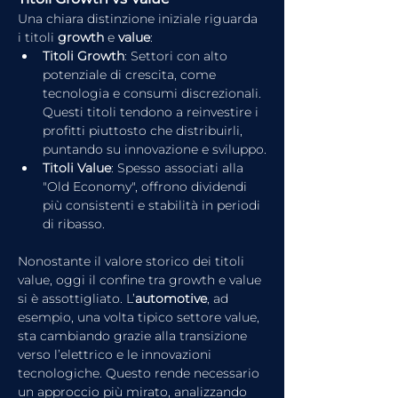
Una chiara distinzione iniziale riguarda 
i titoli 
growth
 e 
value
:
Titoli Growth
: Settori con alto 
potenziale di crescita, come 
tecnologia e consumi discrezionali. 
Questi titoli tendono a reinvestire i 
profitti piuttosto che distribuirli, 
puntando su innovazione e sviluppo.
Titoli Value
: Spesso associati alla 
"Old Economy", offrono dividendi 
più consistenti e stabilità in periodi 
di ribasso.
Nonostante il valore storico dei titoli 
value, oggi il confine tra growth e value 
si è assottigliato. L’
automotive
, ad 
esempio, una volta tipico settore value, 
sta cambiando grazie alla transizione 
verso l’elettrico e le innovazioni 
tecnologiche. Questo rende necessario 
un approccio più mirato, analizzando 