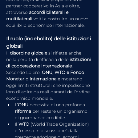
partner cooperativo in Asia e oltre, 
attraverso 
accordi bilaterali e 
multilaterali
 volti a costruire un nuovo 
equilibrio economico internazionale.
Il ruolo (indebolito) delle istituzioni 
globali
Il 
disordine globale
 si riflette anche 
nella perdita di efficacia delle 
istituzioni 
di cooperazione internazionale
. 
Secondo Loiero, 
ONU, WTO e Fondo 
Monetario Internazionale
 mostrano 
oggi limiti strutturali che impediscono 
loro di agire da reali garanti dell’ordine 
economico mondiale.
L’
ONU
 necessita di una profonda 
riforma
 per restare un organismo 
di governance credibile.
Il 
WTO
 (World Trade Organization) 
è “messo in discussione” dalla 
crescente adozione di accordi 