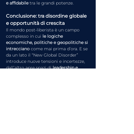
e affidabile
 tra le grandi potenze.
Conclusione: tra disordine globale 
e opportunità di crescita
Il mondo post-liberista è un campo 
complesso in cui 
le logiche 
economiche, politiche e geopolitiche si 
intrecciano
 come mai prima d’ora. E se 
da un lato il “New Global Disorder” 
introduce nuove tensioni e incertezze, 
dall’altro apre spazi di 
leadership e 
innovazione economica
 per quei Paesi 
capaci di adattarsi con visione 
strategica.
L’Italia, forte del suo tessuto 
imprenditoriale e della sua diplomazia 
economica, può essere tra questi.
Guarda l'intervista completa su 
FinanceTV
 o ascolta 