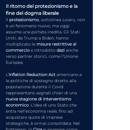
Il ritorno del protezionismo e la 
fine del dogma liberale
Il 
protezionismo
, sottolinea Loiero, non 
è un fenomeno nuovo, ma oggi 
assume una portata inedita. Gli Stati 
Uniti, da Trump a Biden, hanno 
moltiplicato le 
misure restrittive al 
commercio
 e introdotto 
dazi
 anche 
verso partner storici, come l’Unione 
Europea.
L’
Inflation Reduction Act
 americano e 
le politiche di sostegno diretto alla 
popolazione durante il Covid 
rappresentano segnali chiari di una 
nuova stagione di interventismo 
economico
. L’idea di uno Stato che 
entra nell’economia reale, fino ad 
acquistare quote di imprese 
strategiche, è ormai consolidata. Nel 
frattempo, la 
Cina
 si propone come 