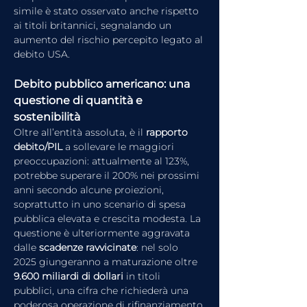
simile è stato osservato anche rispetto 
ai titoli britannici, segnalando un 
aumento del rischio percepito legato al 
debito USA.
Debito pubblico americano: una 
questione di quantità e 
sostenibilità
Oltre all’entità assoluta, è il 
rapporto 
debito/PIL
 a sollevare le maggiori 
preoccupazioni: attualmente al 123%, 
potrebbe superare il 200% nei prossimi 
anni secondo alcune proiezioni, 
soprattutto in uno scenario di spesa 
pubblica elevata e crescita modesta. La 
questione è ulteriormente aggravata 
dalle 
scadenze ravvicinate
: nel solo 
2025 giungeranno a maturazione oltre 
9.600 miliardi di dollari
 in titoli 
pubblici, una cifra che richiederà una 
poderosa operazione di rifinanziamento 