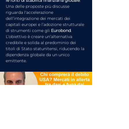
le fonti di stabilità finanziaria globale
. 
Una delle proposte più discusse 
riguarda l'accelerazione 
dell’integrazione dei mercati dei 
capitali europei e l’adozione strutturale 
di strumenti come gli 
Eurobond
. 
L’obiettivo è creare un’alternativa 
credibile e solida al predominio dei 
titoli di Stato statunitensi, riducendo la 
dipendenza globale da un unico 
emittente.
articolo precedente
articolo successivo
Guarda l'intervista completa su