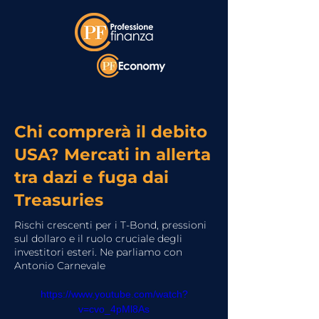
Chi comprerà il debito
USA? Mercati in allerta
tra dazi e fuga dai
Treasuries
Rischi crescenti per i T-Bond, pressioni
sul dollaro e il ruolo cruciale degli
investitori esteri. Ne parliamo con
Antonio Carnevale
https://www.youtube.com/watch?
v=cvo_4pMl8As