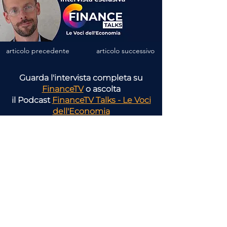
articolo precedente
articolo successivo
Guarda l'intervista completa su
FinanceTV
o ascolta
il Podcast
FinanceTV Talks - Le Voci
dell'Economia
Scopri tutti gli
argomenti
pensati per la tua attività
Consulenza
Finanziaria