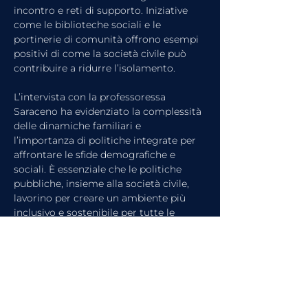
incontro e reti di supporto. Iniziative 
come le biblioteche sociali e le 
portinerie di comunità offrono esempi 
positivi di come la società civile può 
contribuire a ridurre l’isolamento. 
L’intervista con la professoressa 
Saraceno ha evidenziato la complessità 
delle dinamiche familiari e 
l’importanza di politiche integrate per 
affrontare le sfide demografiche e 
sociali. È essenziale che le politiche 
pubbliche, insieme alla società civile, 
lavorino per creare un ambiente più 
inclusivo e sostenibile per tutte le 
generazioni.
https://www.youtube.com/watch?
v=1WHoexTg4Nw