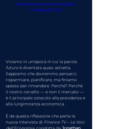
https://www.youtube.com/watch?
v=W9GjoSCh77E
Viviamo in un’epoca in cui la parola 
futuro
 è diventata quasi astratta. 
Sappiamo che dovremmo pensarci, 
risparmiare, pianificare, ma finiamo 
spesso per rimandare. Perché? Perché 
il nostro cervello — e non il mercato — 
è il principale ostacolo alla previdenza e 
alla lungimiranza economica.
È da questa riflessione che parte la 
nuova intervista di 
Finance TV – Le Voci 
dell’Economia
, condotta da 
Jonathan 