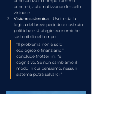
conoscenza in comportamenti 
concreti, automatizzando le scelte 
virtuose.
Visione sistemica
 – Uscire dalla 
logica del breve periodo e costruire 
politiche e strategie economiche 
sostenibili nel tempo.
“Il problema non è solo 
ecologico o finanziario,” 
conclude Motterlini, “è 
cognitivo. Se non cambiamo il 
modo in cui pensiamo, nessun 
sistema potrà salvarci.”