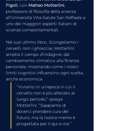
Figoli
, con 
Matteo Motterlini
, 
professore di filosofia della scienza 
all’Università Vita-Salute San Raffaele e 
uno dei maggiori esperti italiani di 
scienze comportamentali.
Nel suo ultimo libro, 
Scongeliamo i 
cervelli, non i ghiacciai
, Motterlini 
amplia il campo d’indagine: dal 
cambiamento climatico alla finanza 
personale, mostrando come i nostri 
limiti cognitivi influenzino ogni scelta, 
anche economica.
“Viviamo in un’epoca in cui il 
cervello non è più allenato al 
lungo periodo,” spiega 
Motterlini. “Sappiamo di 
doverci prendere cura del 
futuro, ma la nostra mente è 
progettata per il qui e ora.”