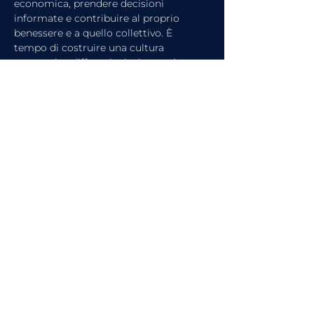
economica, prendere decisioni 
informate e contribuire al proprio 
benessere e a quello collettivo. È 
tempo di costruire una cultura 
economica diffusa, inclusiva e orientata 
al futuro.
Guarda l'intervista completa su 
FinanceTV
 o ascolta il Podcast 
FinanceTV Talks - Le Voci dell'Economia
articolo precedente
articolo successivo
Guarda l'intervista completa su
FinanceTV
o ascolta
il Podcast
FinanceTV Talks - Le Voci
dell'Economia