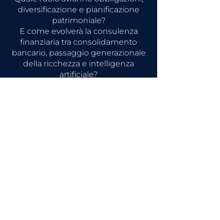
diversificazione e pianificazione
patrimoniale?
E come evolverà la consulenza
finanziaria tra consolidamento
bancario, passaggio generazionale
della ricchezza e intelligenza
artificiale?
Un appuntamento dedicato ai
professionisti della finanza che
vogliono comprendere come i
grandi cambiamenti geopolitici,
economici e tecnologici stiano
influenzando le decisioni di
investimento e il futuro della
gestione patrimoniale
sono intervenuti: