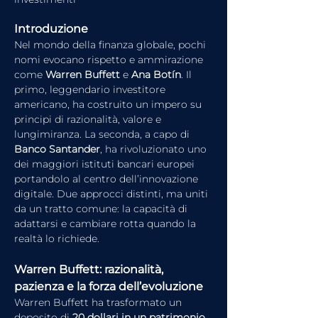
Introduzione
Nel mondo della finanza globale, pochi 
nomi evocano rispetto e ammirazione 
come 
Warren Buffett
 e 
Ana Botín
. Il 
primo, leggendario investitore 
americano, ha costruito un impero su 
principi di razionalità, valore e 
lungimiranza. La seconda, a capo di 
Banco Santander
, ha rivoluzionato uno 
dei maggiori istituti bancari europei 
portandolo al centro dell’innovazione 
digitale. Due approcci distinti, ma uniti 
da un tratto comune: la capacità di 
adattarsi e cambiare rotta quando la 
realtà lo richiede.
Warren Buffett: razionalità, 
pazienza e la forza dell’evoluzione
Warren Buffett ha trasformato un 
deposito di 
20 dollari in un patrimonio 