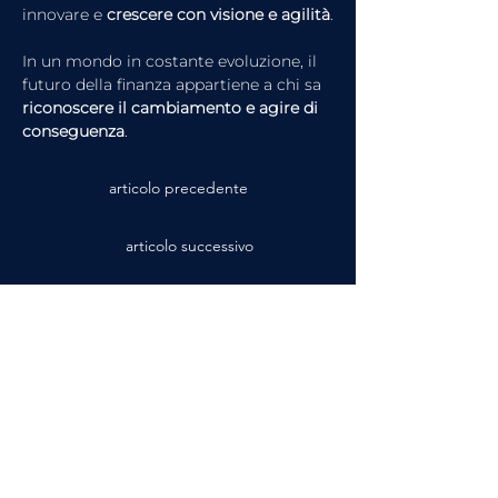
innovare e 
crescere con visione e agilità
.
In un mondo in costante evoluzione, il 
futuro della finanza appartiene a chi sa 
riconoscere il cambiamento e agire di 
conseguenza
.
articolo precedente
articolo successivo
Guarda l'intervista completa su
FinanceTV
o ascolta
il Podcast
FinanceTV Talks - Le Voci
dell'Economia