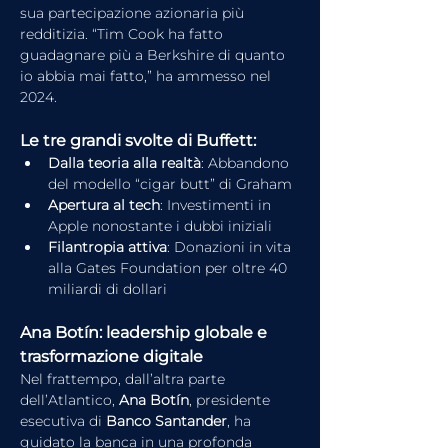
sua partecipazione azionaria più 
redditizia. “Tim Cook ha fatto 
guadagnare più a Berkshire di quanto 
io abbia mai fatto,” ha ammesso nel 
2024.
Le tre grandi svolte di Buffett:
Dalla teoria alla realtà
: Abbandono 
del modello “cigar butt” di Graham
Apertura al tech
: Investimenti in 
Apple nonostante i dubbi iniziali
Filantropia attiva
: Donazioni in vita 
alla Gates Foundation per oltre 40 
miliardi di dollari
Ana Botín: leadership globale e 
trasformazione digitale
Nel frattempo, dall’altra parte 
dell’Atlantico, 
Ana Botín
, presidente 
esecutiva di 
Banco Santander
, ha 
guidato la banca in una profonda 