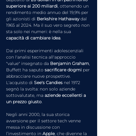
superiore ai 200 miliardi
, ottenendo un 
rendimento medio annuo del 19,9% per 
gli azionisti di 
Berkshire Hathaway
 dal 
1965 al 2024. Ma il suo vero segreto non 
sta solo nei numeri: è nella sua 
capacità di cambiare idea
.
Dai primi esperimenti adolescenziali 
con l'analisi tecnica all'approccio 
"value" insegnato da 
Benjamin Graham
, 
Buffett ha saputo 
sacrificare dogmi
 per 
abbracciare nuove prospettive. 
L'acquisto di 
See's Candies
 nel 1972 
segnò la svolta: non solo aziende 
sottovalutate, ma 
aziende eccellenti a 
un prezzo giusto
.
Negli anni 2000, la sua storica 
avversione per il settore tech venne 
messa in discussione con 
l’investimento in 
Apple
, che divenne la 