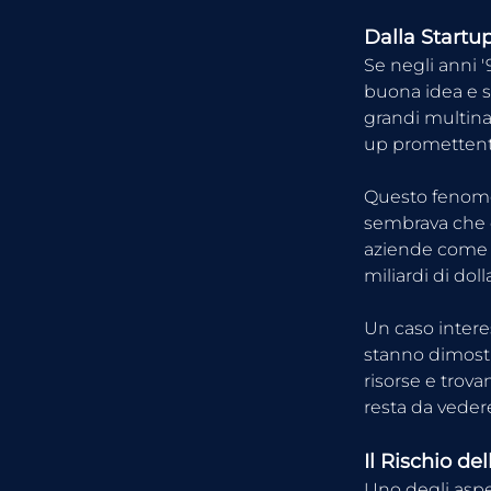
Dalla Startu
Se negli anni 
buona idea e s
grandi multina
up promettenti
Questo fenomeno
sembrava che q
aziende come G
miliardi di dol
Un caso intere
stanno dimost
risorse e trova
resta da veder
Il Rischio de
Uno degli aspe