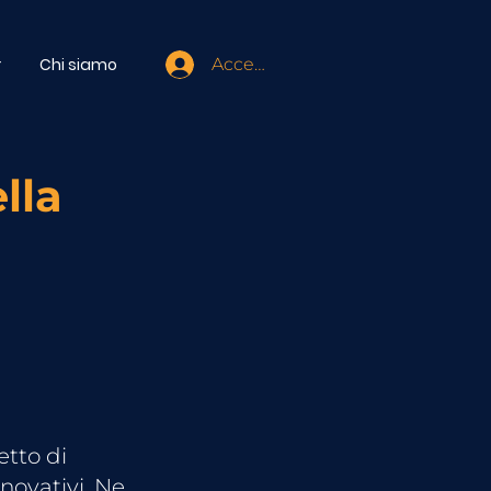
r
Chi siamo
Accedi
lla
etto di
novativi. Ne