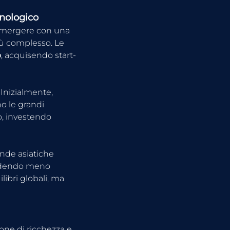
cnologico
 emergere con una 
iù complesso. Le 
o
, acquisendo start-
 Inizialmente, 
o le grandi 
o, investendo 
nde asiatiche 
endendo meno 
ibri globali, ma 
one di ricchezza e 