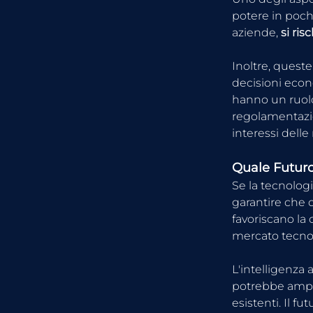
potere in poch
aziende, 
si ris
Inoltre, queste
decisioni econo
hanno un ruolo
regolamentazion
interessi delle
Quale Futuro 
Se la tecnolog
garantire che 
favoriscano la 
mercato tecnol
L'intelligenza 
potrebbe amplia
esistenti. Il f