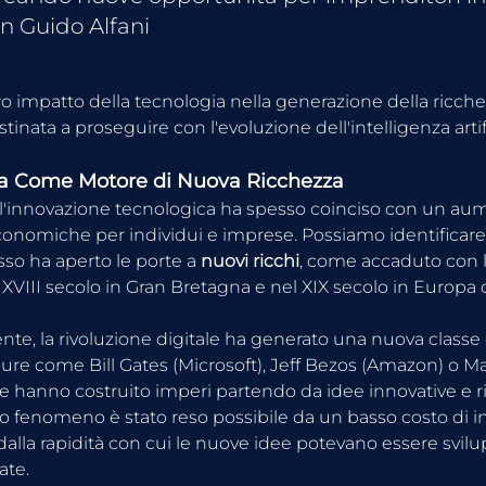
n Guido Alfani
ero impatto della tecnologia nella generazione della ricch
inata a proseguire con l'evoluzione dell'intelligenza artif
ia Come Motore di Nuova Ricchezza
l'innovazione tecnologica ha spesso coinciso con un aum
onomiche per individui e imprese. Possiamo identificar
esso ha aperto le porte a
 nuovi ricchi
, come accaduto con l
 XVIII secolo in Gran Bretagna e nel XIX secolo in Europa 
e, la rivoluzione digitale ha generato una nuova classe di
ure come Bill Gates (Microsoft), Jeff Bezos (Amazon) o M
e hanno costruito imperi partendo da idee innovative e ri
to fenomeno è stato reso possibile da un basso costo di i
dalla rapidità con cui le nuove idee potevano essere svilu
ate.