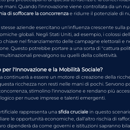
e mani. Quando l'innovazione viene controllata da un num
chia di soffocare la concorrenza
 e ridurre il potenziale di 
 stesse aziende esercitano un'influenza crescente sulla pol
miche globali. Negli Stati Uniti, ad esempio, i colossi del
 chiave nel finanziamento delle campagne elettorali e nel
e. Questo potrebbe portare a una sorta di "cattura politica
 multinazionali prevalgono su quelli della collettività.
per l'Innovazione e la Mobilità Sociale?
ia continuerà a essere un motore di creazione della ricche
questa ricchezza non resti nelle mani di pochi. Servono po
concorrenza, stimolino l'innovazione e rendano più accessi
ogico per nuove imprese e talenti emergenti.
artificiale rappresenta una
 sfida cruciale
 in questo scenario
re le opportunità economiche, dall'altro rischia di raffo
uturo dipenderà da come governi e istituzioni sapranno bil