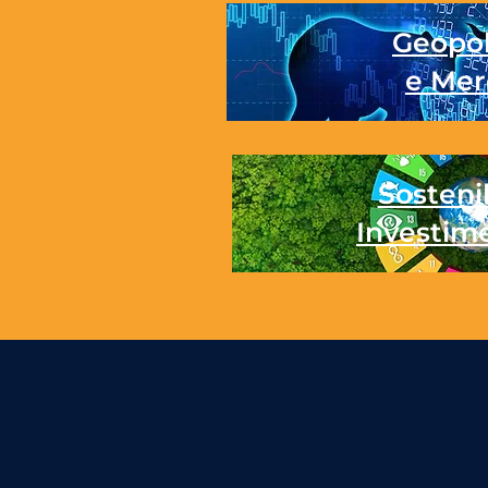
Geopol
e Mer
Sostenib
Investim