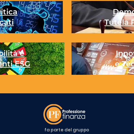
itica
Demo
cati
Tutela 
ilità e
Inno
enti ESG
e Te
fa parte del gruppo