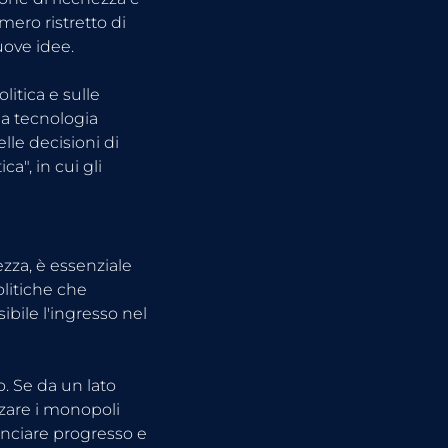
ero ristretto di 
nuove idee.
itica e sulle 
la tecnologia 
le decisioni di 
", in cui gli 
zza, è essenziale 
litiche che 
bile l'ingresso nel 
. Se da un lato 
rzare i monopoli 
anciare progresso e 