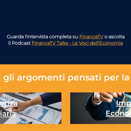
Guarda l'intervista completa su
FinanceTV
o ascolta
il Podcast
FinanceTV Talks - Le Voci dell'Economia
 gli
argomenti pensati per la 
Imp
enza
Econo
iaria