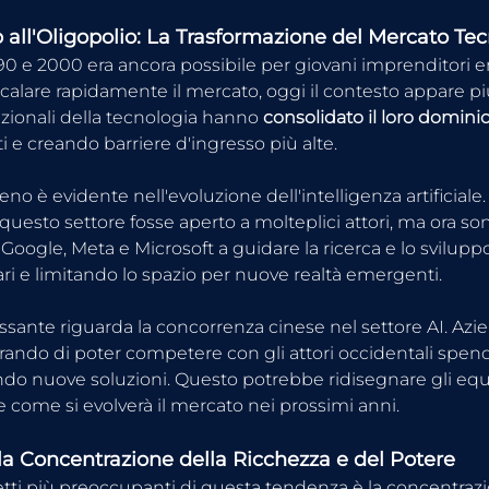
p all'Oligopolio: La Trasformazione del Mercato Te
'90 e 2000 era ancora possibile per giovani imprenditori
calare rapidamente il mercato, oggi il contesto appare p
zionali della tecnologia hanno 
consolidato il loro domini
 e creando barriere d'ingresso più alte.
 è evidente nell'evoluzione dell'intelligenza artificiale.
uesto settore fosse aperto a molteplici attori, ma ora son
oogle, Meta e Microsoft a guidare la ricerca e lo svilupp
lari e limitando lo spazio per nuove realtà emergenti.
ssante riguarda la concorrenza cinese nel settore AI. Azie
rando di poter competere con gli attori occidentali sp
ndo nuove soluzioni. Questo potrebbe ridisegnare gli equil
e come si evolverà il mercato nei prossimi anni.
lla Concentrazione della Ricchezza e del Potere
tti più preoccupanti di questa tendenza è la concentrazi