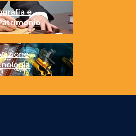
grafia e
Patrimonio
vazione
cnologia