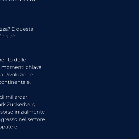
ezza? E questa 
iciale?
ento delle 
e momenti chiave 
a Rivoluzione 
continentale.
 miliardari. 
ark Zuckerberg 
sorse inizialmente 
ngresso nel settore 
ppate e 