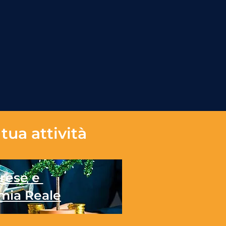
tua attività
rese e
mia Reale