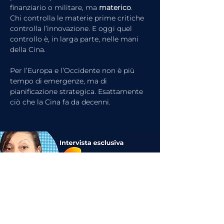
finanziario o militare, ma 
materico
.
Chi controlla le materie prime critiche 
controlla l’innovazione. E oggi quel 
controllo è, in larga parte, nelle mani 
della Cina.
Per l’Europa e l’Occidente non è più 
tempo di emergenze, ma di 
pianificazione strategica. Esattamente 
ciò che la Cina fa da decenni.
articolo precedente
articolo successivo
Guarda l'intervista completa su