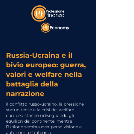
Russia-Ucraina e il
bivio europeo: guerra,
valori e welfare nella
battaglia della
narrazione
Il conflitto russo-ucraino, la pressione
statunitense e la crisi del welfare
europeo stanno ridisegnando gli
equilibri del continente, mentre
l’Unione sembra aver perso visione e
autonomia strategica.