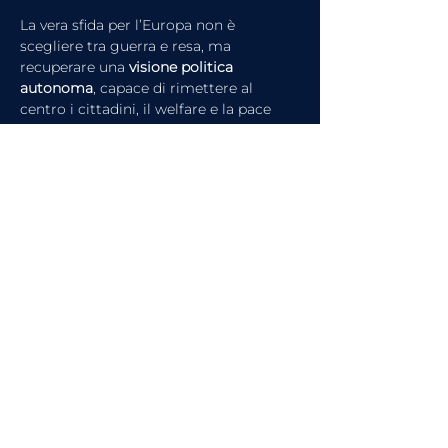
La vera sfida per l’Europa non è 
scegliere tra guerra e resa, ma 
recuperare una 
visione politica 
autonoma
, capace di rimettere al 
centro i cittadini, il welfare e la pace 
come valore strategico, non come 
residuo del passato.
articolo precedente
articolo successivo
Guarda l'intervista completa su
FinanceTV
o ascolta
il Podcast
FinanceTV Talks - Le Voci
dell'Economia