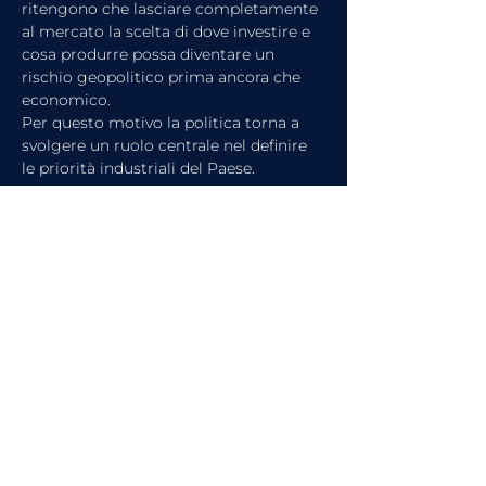
ritengono che lasciare completamente 
al mercato la scelta di dove investire e 
cosa produrre possa diventare un 
rischio geopolitico prima ancora che 
economico.
Per questo motivo la politica torna a 
svolgere un ruolo centrale nel definire 
le priorità industriali del Paese.
La vera novità è che questa tendenza 
non riguarda soltanto gli Stati Uniti. In 
forme diverse la vediamo emergere 
anche in Europa, in Cina, in India e in 
molte altre economie avanzate.
La globalizzazione non sta 
scomparendo, ma sta lasciando spazio 
a un mondo nel quale economia e 
geopolitica sono sempre più 
intrecciate. Un mondo in cui il mercato 
continua a essere fondamentale, ma 
nel quale gli Stati tornano a rivendicare 