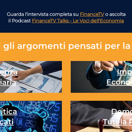
Guarda l'intervista completa su
FinanceTV
o ascolta
il Podcast
FinanceTV Talks - Le Voci dell'Economia
 gli
argomenti pensati per la 
Imp
enza
Econo
iaria
itica
Demo
cati
Tutela 