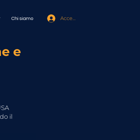
r
Chi siamo
Accedi
ne e
USA
do il