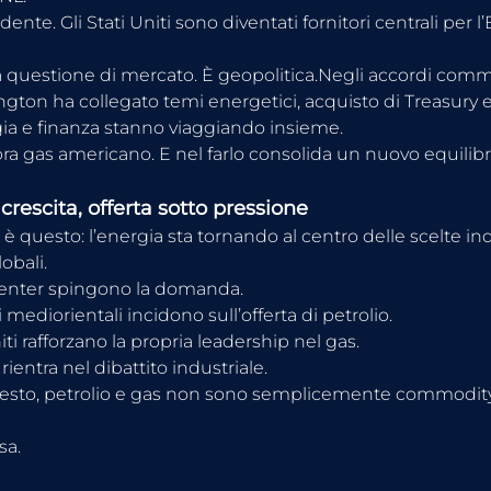
vidente. Gli Stati Uniti sono diventati fornitori centrali per l
 questione di mercato. È geopolitica.Negli accordi comme
gton ha collegato temi energetici, acquisto di Treasury e 
rgia e finanza stanno viaggiando insieme.
a gas americano. E nel farlo consolida un nuovo equilibri
rescita, offerta sotto pressione
 è questo: l’energia sta tornando al centro delle scelte indu
obali.
center spingono la domanda.
 mediorientali incidono sull’offerta di petrolio.
niti rafforzano la propria leadership nel gas.
 rientra nel dibattito industriale.
esto, petrolio e gas non sono semplicemente commodity.
sa.