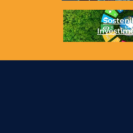
Sostenib
Investim