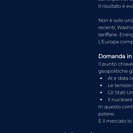
Il risultato è e
Non è solo una
recenti, Washin
tariffarie. Ene
L’Europa compr
Domanda in c
Il punto chiave
geopolitiche gl
AI e data 
Le tensioni
Gli Stati U
Il nucleare
In questo cont
potere.
E il mercato lo 