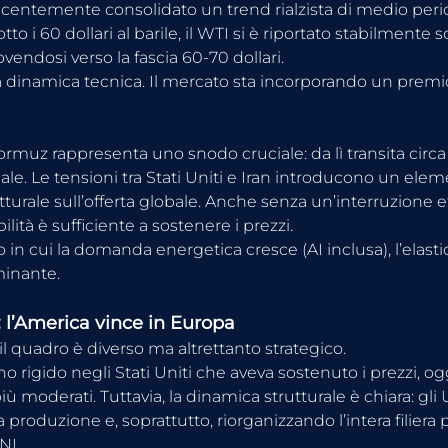
 recentemente consolidato un trend rialzista di medio per
to i 60 dollari al barile, il WTI si è riportato stabilmente s
vendosi verso la fascia 60-70 dollari.
 dinamica tecnica. Il mercato sta incorporando un premio 
ormuz rappresenta uno snodo cruciale: da lì transita circa 
le. Le tensioni tra Stati Uniti e Iran introducono un elem
turale sull’offerta globale. Anche senza un’interruzione effe
bilità è sufficiente a sostenere i prezzi.
 in cui la domanda energetica cresce (AI inclusa), l’elastici
minante.
: l’America vince in Europa
 il quadro è diverso ma altrettanto strategico.
 rigido negli Stati Uniti che aveva sostenuto i prezzi, oggi
 più moderati. Tuttavia, la dinamica strutturale è chiara: gl
roduzione e, soprattutto, riorganizzando l’intera filiera 
GNL.