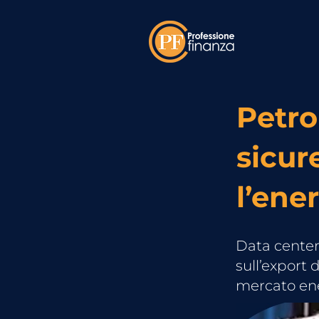
Petro
sicur
l’ene
Data center,
sull’export 
mercato ene