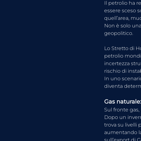
Il petrolio ha
essere sceso sot
quell’area, muo
Non è solo una
geopolitico.
Lo Stretto di H
petrolio mondia
incertezza strut
rischio di insta
In uno scenario
diventa deter
Gas naturale
Sul fronte gas,
Dopo un inverno
trova su livelli
aumentando la p
sull’export di 