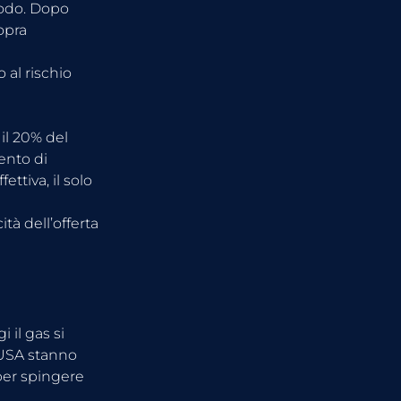
iodo. Dopo 
opra 
al rischio 
il 20% del 
ento di 
ttiva, il solo 
tà dell’offerta 
 il gas si 
i USA stanno 
per spingere 