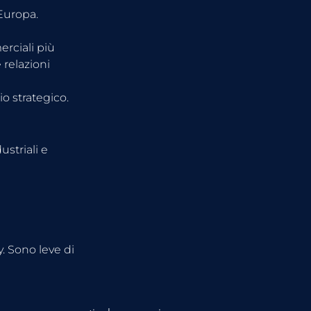
’Europa.
rciali più 
relazioni 
o strategico.
striali e 
 Sono leve di 