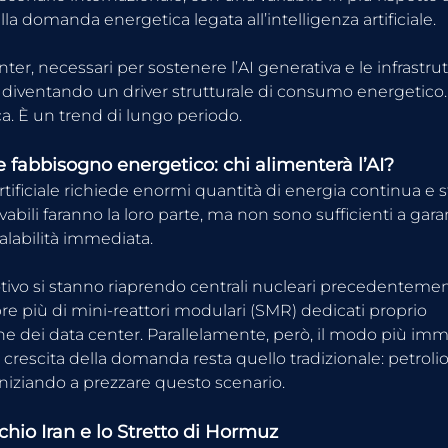
lla domanda energetica legata all’intelligenza artificiale.
nter, necessari per sostenere l’AI generativa e le infrastrutt
o diventando un driver strutturale di consumo energetico
ca. È un trend di lungo periodo.
 fabbisogno energetico: chi alimenterà l’AI?
artificiale richiede enormi quantità di energia continua e st
vabili faranno la loro parte, ma non sono sufficienti a garan
alabilità immediata.
ivo si stanno riaprendo centrali nucleari precedenteme
re più di mini-reattori modulari (SMR) dedicati proprio 
one dei data center. Parallelamente, però, il modo più imm
 crescita della domanda resta quello tradizionale: petrolio
iniziando a prezzare questo scenario.
ischio Iran e lo Stretto di Hormuz