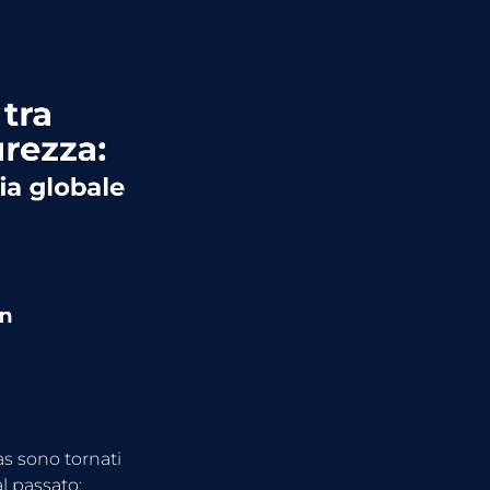
s sono tornati 
l passato: 