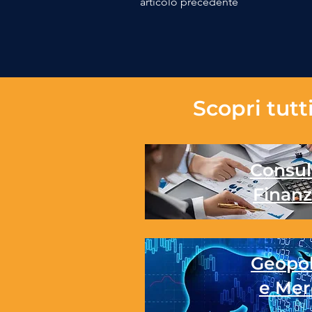
articolo precedente
Scopri tutti
Consul
Finanz
Geopol
e Mer