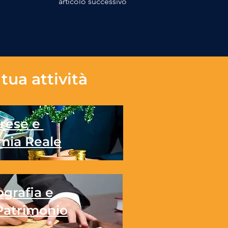
articolo successivo
tua attività
rese e
mia Reale
grafia e
Patrimonio