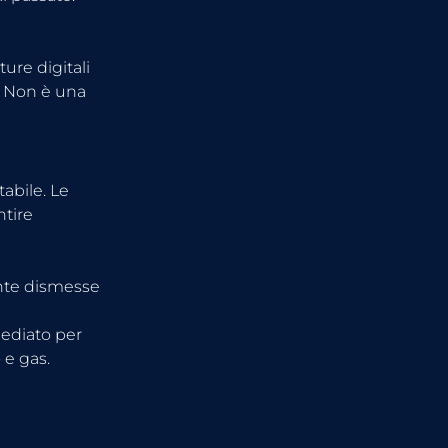
ure digitali 
. Non è una 
abile. Le 
tire 
nte dismesse 
ediato per 
 e gas.