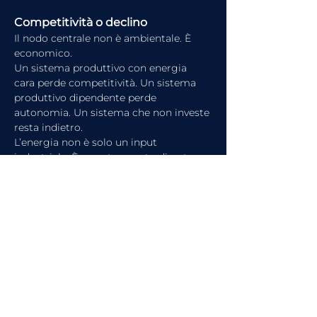
Competitività o declino
Il nodo centrale non è ambientale. È 
economico.
Un sistema produttivo con energia 
cara perde competitività. Un sistema 
produttivo dipendente perde 
autonomia. Un sistema che non investe 
resta indietro.
L’energia non è solo un input 
industriale. È uno strumento di potere.
E l’Europa deve decidere se subirlo o 
guidarlo.
articolo precedente
articolo successivo