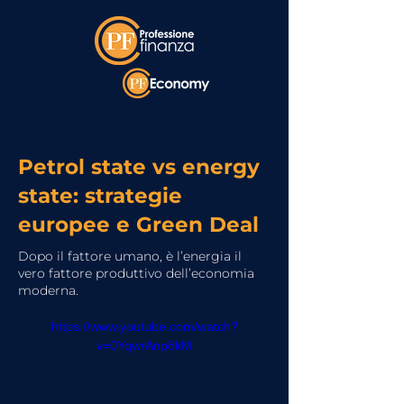
Petrol state vs energy
state: strategie
europee e Green Deal
Dopo il fattore umano, è l’energia il
vero fattore produttivo dell’economia
moderna.
https://www.youtube.com/watch?
v=0YqwrAnp8kM