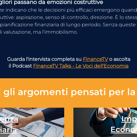
gliori passano da emozioni costruttive
e indicano che le decisioni più efficaci emergono quando
ttive: aspirazione, senso di controllo, direzione. È lo stess
 pianificazione finanziaria di lungo periodo. Senza queste le
di valutazione, ma l’immobilismo.
Guarda l'intervista completa su
FinanceTV
o ascolta
il Podcast
FinanceTV Talks - Le Voci dell'Economia
 gli
argomenti pensati per la 
Imp
enza
Econo
iaria