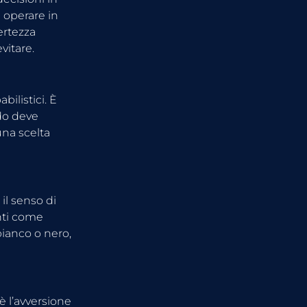
a operare in 
rtezza 
vitare.
ilistici. È 
do deve 
una scelta 
 il senso di 
nti come 
ianco o nero, 
 l’avversione 