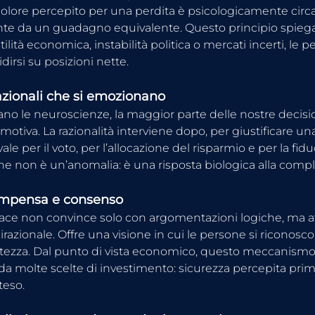
l dolore percepito per una perdita è psicologicamente circa
nte da un guadagno equivalente. Questo principio spiega
tilità economica, instabilità politica o mercati incerti, le 
idirsi su posizioni nette.
zionali che si emozionano
o le neuroscienze, la maggior parte delle nostre decisi
otiva. La razionalità interviene dopo, per giustificare una
le per il voto, per l’allocazione del risparmio e per la fidu
ne non è un’anomalia: è una risposta biologica alla compl
compensa e consenso
cace non convince solo con argomentazioni logiche, ma at
irazionale. Offre una visione in cui le persone si riconosc
ertezza. Dal punto di vista economico, questo meccanismo
da molte scelte di investimento: sicurezza percepita pri
teso.