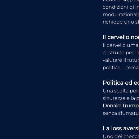
condizioni di in
modo razionale
richiede uno sf
Il cervello n
Il cervello uma
costruito per l
valutare il fut
politica – cerc
Politica ed 
Una scelta polit
sicurezza e la 
Donald Trump
senza sfumature
La loss aver
Uno dei meccan