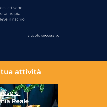
 si attivano 
o principio 
ve, il rischio 
articolo successivo
tua attività
rese e
mia Reale