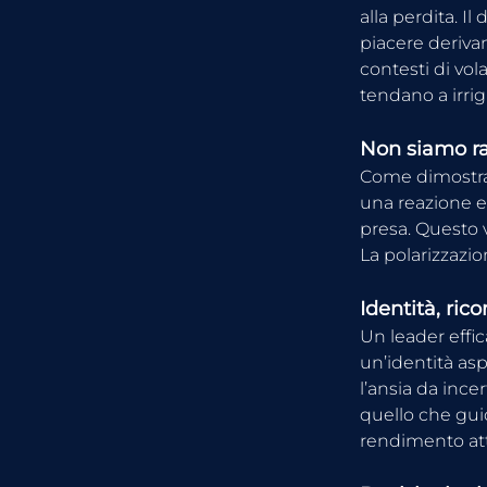
alla perdita. I
piacere deriva
contesti di vola
tendano a irrig
Non siamo ra
Come dimostran
una reazione em
presa. Questo va
La polarizzazio
Identità, ri
Un leader effi
un’identità asp
l’ansia da inc
quello che gui
rendimento at