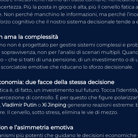
certezza. Più la posta in gioco è alta, più il cervello fatica 
. Non perché manchino le informazioni, ma perché l’ince
orzo cognitivo che il nostro sistema decisionale tende a e
on ama la complessità
no non è progettato per gestire sistemi complessi e probab
a sopravvivenza, non per l’analisi di scenari multipli. Quan
uro – che si tratti di una pensione, di un investimento o di 
a scorciatoie emotive che riducano lo sforzo decisionale.
economia: due facce della stessa decisione
ica è, di fatto, un investimento sul futuro. Tocca l’identità,
percezione di controllo. È per questo che figure polarizza
, 
Vladimir Putin
 o 
Xi Jinping
 generano reazioni estreme: b
. Il cervello, sotto stress, elimina le vie di mezzo.
sion e l’asimmetria emotiva
ismi più potenti che guidano le decisioni economiche è