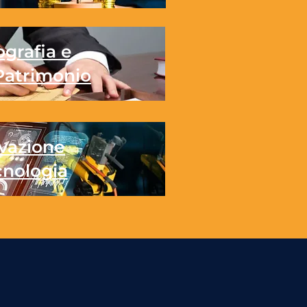
grafia e
Patrimonio
vazione
cnologia