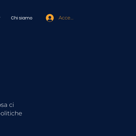
r
Chi siamo
Accedi
osa ci
olitiche