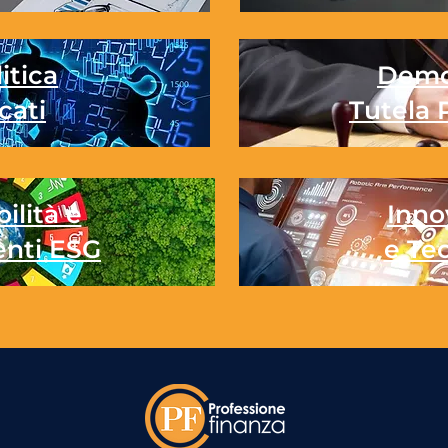
itica
Demo
cati
Tutela 
ilità e
Inno
enti ESG
e Te