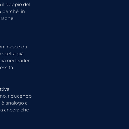
 il doppio del 
 perché, in 
persone 
oni nasce da 
 scelta già 
cia nei leader. 
essità.
tiva 
ono, riducendo 
 è analogo a 
ma ancora che 