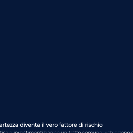
rtezza diventa il vero fattore di rischio
tica e investimenti hanno un tratto comune: richiedono d