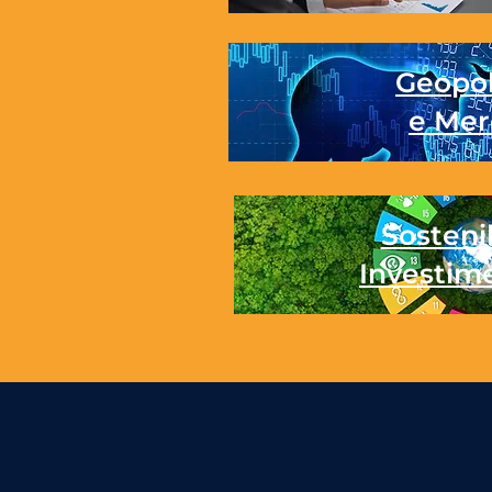
Geopol
e Mer
Sostenib
Investim