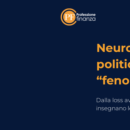
Neuro
polit
“fen
Dalla loss a
insegnano l