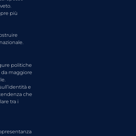
veto. 
mpre più 
ostruire 
nazionale.
gure politiche 
to da maggiore 
le.
ull’identità e 
 tendenza che 
re tra i 
rappresentanza 