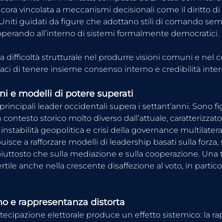
cora vincolata a meccanismi decisionali come il diritto di 
ti Uniti guidati da figure che adottano stili di comando se
 operando all’interno di sistemi formalmente democratici.
na difficoltà strutturale nel produrre visioni comuni e nel c
aci di tenere insieme consenso interno e credibilità inter
i e modelli di potere superati
principali leader occidentali supera i settant’anni. Sono fi
 contesto storico molto diverso dall’attuale, caratterizza
 instabilità geopolitica e crisi della governance multilatera
isce a rafforzare modelli di leadership basati sulla forza, s
 piuttosto che sulla mediazione e sulla cooperazione. Una
rtile anche nella crescente disaffezione al voto, in particola
o e rappresentanza distorta
artecipazione elettorale produce un effetto sistemico: la 