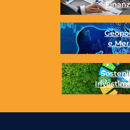
Finanz
Geopol
e Mer
Sostenib
Investim