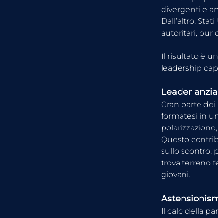
divergenti e an
Dall’altro, Sta
autoritari, pur
Il risultato è u
leadership cap
Leader anzian
Gran parte dei 
formatesi in un
polarizzazione,
Questo contribu
sullo scontro,
trova terreno fe
giovani.
Astensionism
Il calo della p