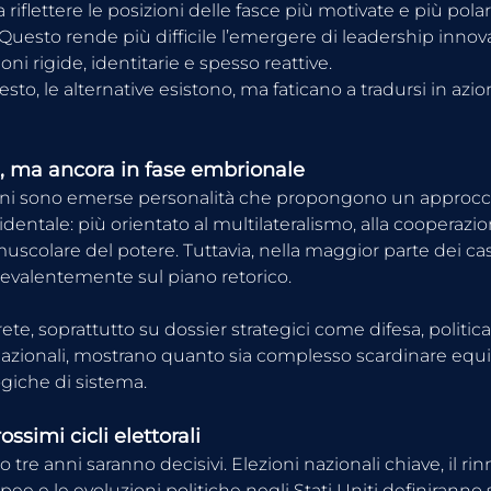
 riflettere le posizioni delle fasce più motivate e più polar
. Questo rende più difficile l’emergere di leadership innova
oni rigide, identitarie e spesso reattive.
sto, le alternative esistono, ma faticano a tradursi in azion
, ma ancora in fase embrionale
nni sono emerse personalità che propongono un approccio
dentale: più orientato al multilateralismo, alla cooperazi
scolare del potere. Tuttavia, nella maggior parte dei casi,
revalentemente sul piano retorico.
ete, soprattutto su dossier strategici come difesa, politica
nazionali, mostrano quanto sia complesso scardinare equil
ogiche di sistema.
rossimi cicli elettorali
o tre anni saranno decisivi. Elezioni nazionali chiave, il rin
opee e le evoluzioni politiche negli Stati Uniti definiranno