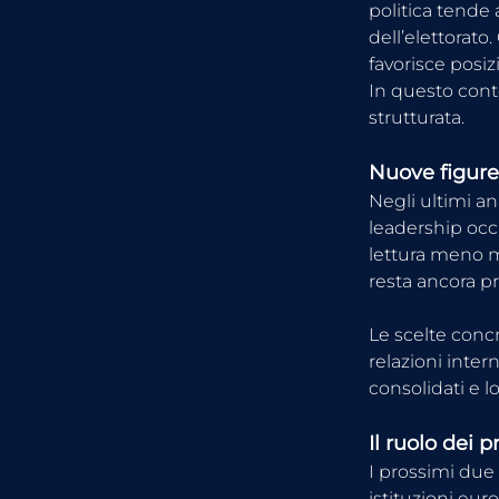
politica tende a
dell’elettorato
favorisce posizi
In questo conte
strutturata.
Nuove figure
Negli ultimi a
leadership occi
lettura meno mu
resta ancora p
Le scelte concr
relazioni inter
consolidati e l
Il ruolo dei p
I prossimi due 
istituzioni eur