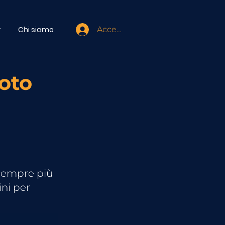
r
Chi siamo
Accedi
uoto
 sempre più
ini per