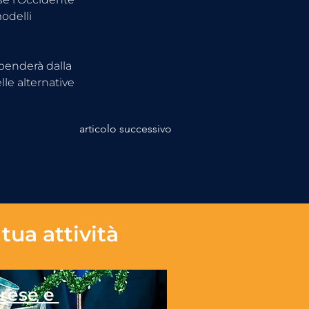
odelli 
ipenderà dalla 
lle alternative 
articolo successivo
tua attività
rese e