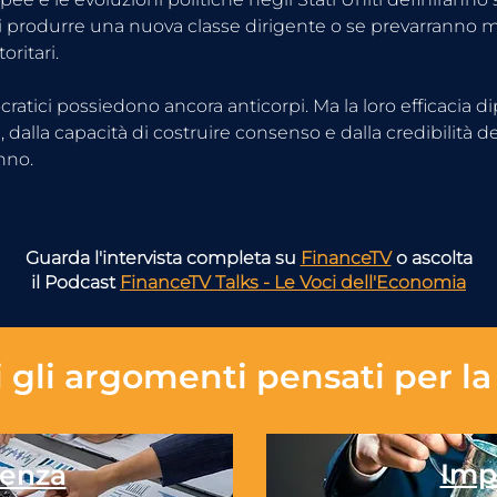
di produrre una nuova classe dirigente o se prevarranno m
ritari.
ratici possiedono ancora anticorpi. Ma la loro efficacia d
 dalla capacità di costruire consenso e dalla credibilità de
nno.
Guarda l'intervista completa su
FinanceTV
o ascolta
il Podcast
FinanceTV Talks - Le Voci dell'Economia
 gli
argomenti pensati per la 
Imp
enza