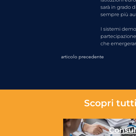
sarà in grado 
sempre più auto
I sistemi democ
partecipazione,
che emergera
articolo precedente
Scopri tutti
Consul