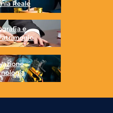
mia Reale
grafia e
Patrimonio
vazione
cnologia