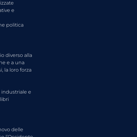
izzate 
tive e 
e politica 
 diverso alla 
one e a una 
 la loro forza 
 industriale e 
ibri 
novo delle 
 se l’Occidente 