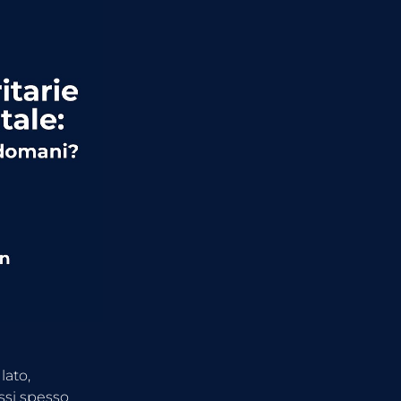
lato, 
si spesso 