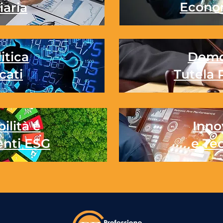
Econo
iaria
itica
Demo
cati
Tutela 
ilità e
Inno
enti ESG
e Te