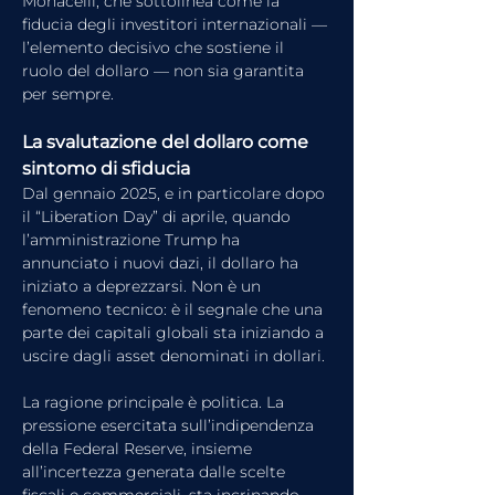
Monacelli, che sottolinea come la 
fiducia degli investitori internazionali — 
l’elemento decisivo che sostiene il 
ruolo del dollaro — non sia garantita 
per sempre.
La svalutazione del dollaro come 
sintomo di sfiducia
Dal gennaio 2025, e in particolare dopo 
il “Liberation Day” di aprile, quando 
l’amministrazione Trump ha 
annunciato i nuovi dazi, il dollaro ha 
iniziato a deprezzarsi. Non è un 
fenomeno tecnico: è il segnale che una 
parte dei capitali globali sta iniziando a 
uscire dagli asset denominati in dollari.
La ragione principale è politica. La 
pressione esercitata sull’indipendenza 
della Federal Reserve, insieme 
all’incertezza generata dalle scelte 
fiscali e commerciali, sta incrinando 