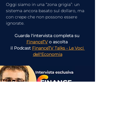
Oggi siamo in una “zona grigia”: un 
sistema ancora basato sul dollaro, ma 
con crepe che non possono essere 
ignorate.
Guarda l'intervista completa su 
FinanceTV
o ascolta 
il Podcast 
FinanceTV Talks - Le Voci 
dell'Economia
articolo precedente
articolo successivo
Guarda l'intervista completa su
FinanceTV
o ascolta
il Podcast
FinanceTV Talks - Le Voci