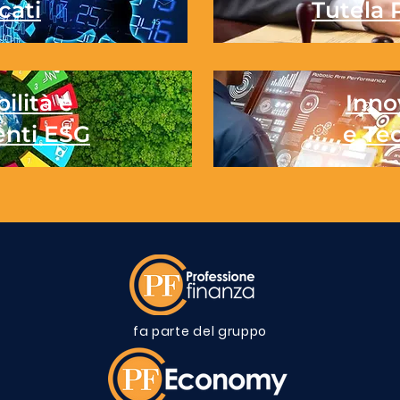
cati
Tutela 
ilità e
Inno
enti ESG
e Te
fa parte del gruppo