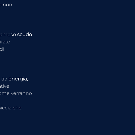
za non 
 famoso 
scudo 
irato 
di 
tra 
energia, 
tive 
come verranno 
iccia che 