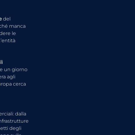
e
 del 
erché manca 
dere le 
’entità 
i 
Se un giorno 
ra agli 
uropa cerca 
iali: dalla 
nfrastrutture 
tti degli 