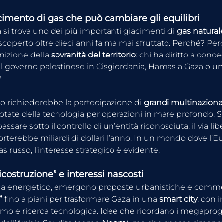
cimento di gas che può cambiare gli equilibri
a si trova uno dei più importanti giacimenti di 
gas natural
scoperto oltre dieci anni fa ma mai sfruttato. Perché? P
nizione della 
sovranità del territorio
: chi ha diritto a conce
 il governo palestinese in Cisgiordania, Hamas a Gaza o un
?
o richiederebbe la partecipazione di 
grandi multinazional
dotate della tecnologia per operazioni in mare profondo. 
sare sotto il controllo di un’entità riconosciuta, il via libe
rterebbe miliardi di dollari l’anno. In un mondo dove l’E
gas russo, l’interesse strategico è evidente.
ricostruzione” e interessi nascosti
a energetico, emergono proposte urbanistiche e commerc
”
 fino a piani per trasformare Gaza in una 
smart city
, con i
mo e ricerca tecnologica. Idee che ricordano i megaproge