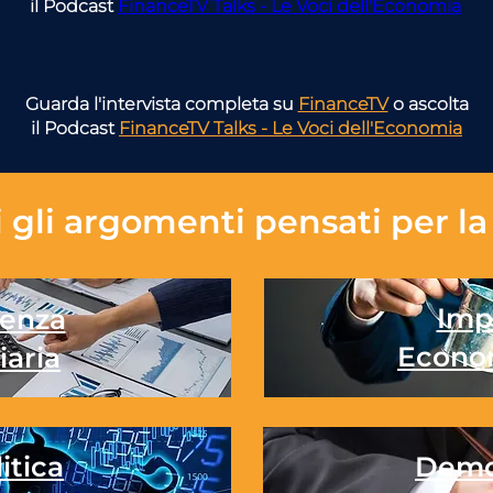
il Podcast 
FinanceTV Talks - Le Voci dell'Economia
Guarda l'intervista completa su
FinanceTV
o ascolta
il Podcast
FinanceTV Talks - Le Voci dell'Economia
 gli
argomenti pensati per la 
Imp
enza
Econo
iaria
itica
Demo