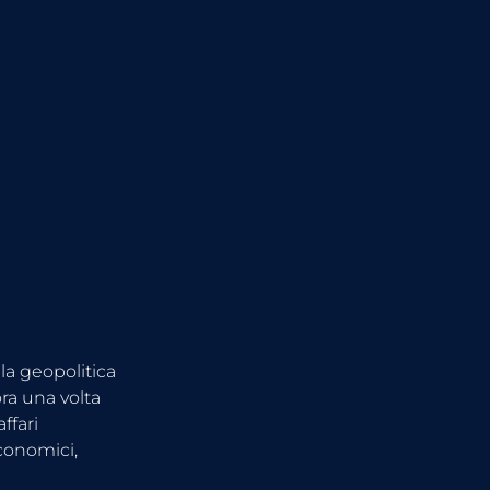
la geopolitica 
ra una volta 
ffari 
economici, 