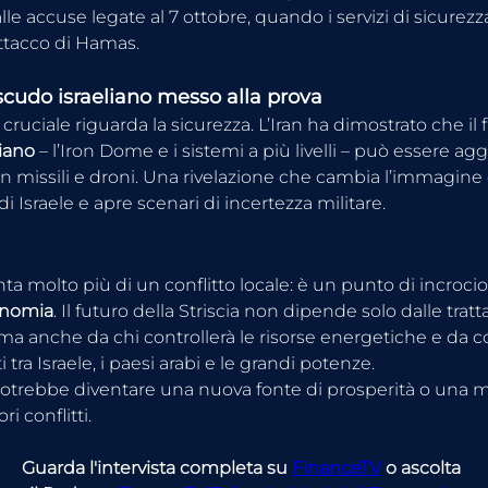
alle accuse legate al 7 ottobre, quando i servizi di sicurez
ttacco di Hamas.
 scudo israeliano messo alla prova
cruciale riguarda la sicurezza. L’Iran ha dimostrato che il
liano
 – l’Iron Dome e i sistemi a più livelli – può essere agg
n missili e droni. Una rivelazione che cambia l’immagine 
di Israele e apre scenari di incertezza militare.
a molto più di un conflitto locale: è un punto di incrocio 
onomia
. Il futuro della Striscia non dipende solo dalle tratta
ma anche da chi controllerà le risorse energetiche e da 
ti tra Israele, i paesi arabi e le grandi potenze.
 potrebbe diventare una nuova fonte di prosperità o una m
ri conflitti.
Guarda l'intervista completa su 
FinanceTV
 o ascolta 