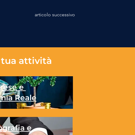
articolo successivo
tua attività
rese e
mia Reale
grafia e