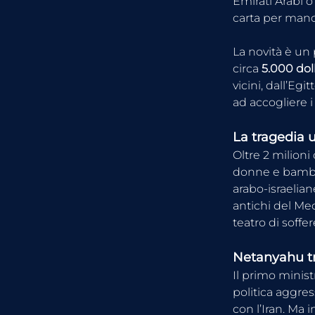
Emirati Arabi o
carta per manca
La novità è un
circa 
5.000 dol
vicini, dall’Eg
ad accogliere i
La tragedia
Oltre 2 milion
donne e bambin
arabo-israelian
antichi del Med
teatro di soffe
Netanyahu tra
Il primo minist
politica aggres
con l’Iran. Ma i