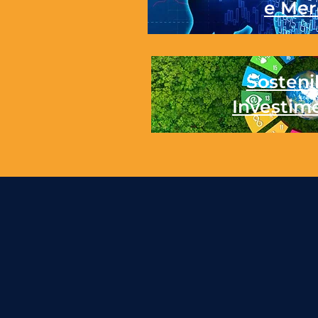
e Mer
Sostenib
Investim