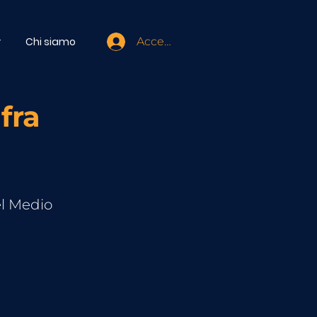
r
Chi siamo
Accedi
fra
el Medio