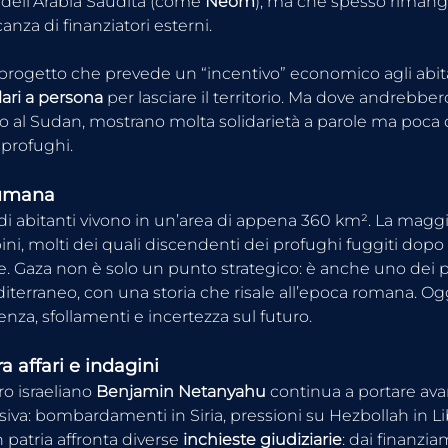
 dell’Arabia Saudita (come 
Neom
), ma che spesso rimang
nza di finanziatori esterni.
 progetto che prevede un “incentivo” economico agli abita
lari a persona
 per lasciare il territorio. Ma dove andrebbero
itto al Sudan, mostrano molta solidarietà a parole ma poca d
 profughi.
 umana
i di abitanti vivono in un’area di appena 360 km². La magg
i, molti dei quali discendenti dei profughi fuggiti dopo 
e. Gaza non è solo un punto strategico: è anche uno dei p
iterraneo, con una storia che risale all’epoca romana. Ogg
renza, sfollamenti e incertezza sul futuro.
 affari e indagini
ro israeliano 
Benjamin Netanyahu
 continua a portare ava
siva: bombardamenti in Siria, pressioni su Hezbollah in Li
n patria affronta diverse 
inchieste giudiziarie
: dai finanzia