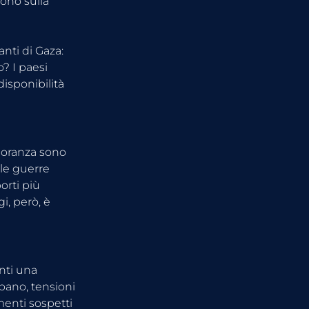
ono sulla 
nti di Gaza: 
? I paesi 
isponibilità 
ioranza sono 
le guerre 
orti più 
i, però, è 
nti una 
bano, tensioni 
menti sospetti 