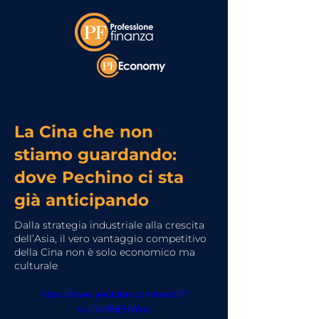
La Cina che non
stiamo guardando:
dove Pechino ci sta
già anticipando
Dalla strategia industriale alla crescita
dell’Asia, il vero vantaggio competitivo
della Cina non è solo economico ma
culturale
https://www.youtube.com/watch?
v=LYsRhErIWos