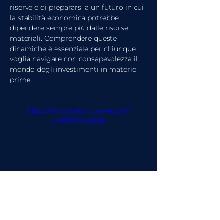
riserve e di prepararsi a un futuro in cui 
la stabilità economica potrebbe 
dipendere sempre più dalle risorse 
materiali. Comprendere queste 
dinamiche è essenziale per chiunque 
voglia navigare con consapevolezza il 
mondo degli investimenti in materie 
prime.
https://www.youtube.com/watch?
v=8RSZkGmS6lk
Guarda l'intervista completa su 
FinanceTV
 o ascolta 
il Podcast 
FinanceTV Talks - Le Voci 