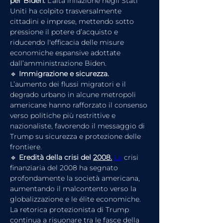
per Biden. 
L’alta inflazione negli Stati 
Uniti ha colpito trasversalmente 
cittadini e imprese, mettendo sotto 
pressione il potere d’acquisto e 
riducendo l'efficacia delle misure 
economiche espansive adottate 
dall’amministrazione Biden.
🔹 
Immigrazione e sicurezza. 
L’aumento dei flussi migratori e il 
degrado urbano in alcune metropoli 
americane hanno rafforzato il consenso 
verso politiche più restrittive e 
nazionaliste, favorendo il messaggio di 
Trump su sicurezza e protezione delle 
frontiere.
🔹 
Eredità della crisi del 
2008.
La
 crisi 
finanziaria del 2008 ha segnato 
profondamente la società americana, 
aumentando il malcontento verso la 
globalizzazione e le élite economiche. 
La retorica protezionista di Trump 
continua a risuonare tra le fasce della 