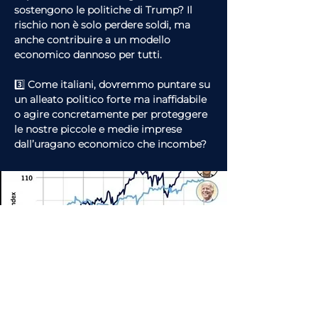
sostengono le politiche di Trump? Il 
rischio non è solo perdere soldi, ma 
anche contribuire a un modello 
economico dannoso per tutti.
3️⃣ 
Come italiani, dovremmo puntare su 
un alleato politico forte ma inaffidabile 
o agire concretamente per proteggere 
le nostre piccole e medie imprese 
dall’uragano economico che incombe?
articolo precedente
articolo successivo
Guarda l'intervista completa su
FinanceTV
o ascolta