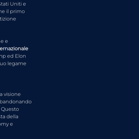
tati Uniti e 
e il primo 
tizione 
e e 
ternazionale 
ump ed Elon 
 suo legame 
a visione 
abbandonando 
. Questo 
ta della 
omy e 