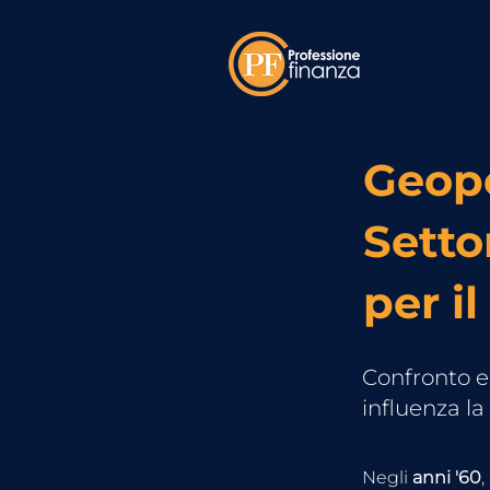
Geopo
Setto
per i
Confronto e
influenza l
Negli 
anni '60