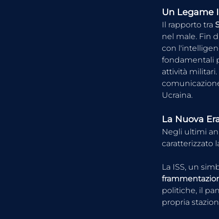
Un Legame In
Il rapporto tra 
nel male. Fin d
con l'intelligen
fondamentali pe
attività militar
comunicazione e
Ucraina.
La Nuova Era
Negli ultimi an
caratterizzato 
La ISS, un simb
frammentazion
politiche, il p
propria stazion