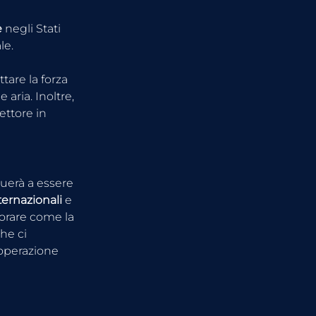
e
 negli Stati 
le. 
ttare la forza 
 aria. Inoltre, 
ettore in 
nuerà a essere 
ernazionali
 e 
orare come la 
he ci 
operazione 