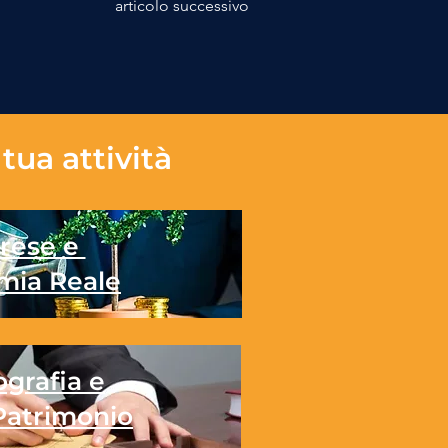
articolo successivo
tua attività
rese e
mia Reale
grafia e
Patrimonio