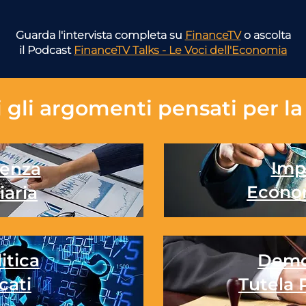
Guarda l'intervista completa su
FinanceTV
o ascolta
il Podcast
FinanceTV Talks - Le Voci dell'Economia
 gli
argomenti pensati per la 
Imp
enza
Econo
iaria
itica
Demo
cati
Tutela 