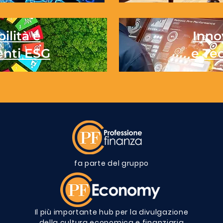
ilità e
Inno
enti ESG
e Te
fa parte del gruppo
Il più importante hub per la divulgazione
della cultura economica e finanziaria