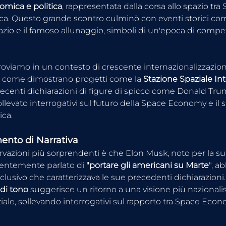
omica e politica
, rappresentata dalla corsa allo spazio tra S
ca. Questo grande scontro culminò con eventi storici com
zio e il famoso allunaggio, simboli di un'epoca di compe
troviamo in un contesto di crescente internazionalizzazion
, come dimostrano progetti come la 
Stazione Spaziale In
, recenti dichiarazioni di figure di spicco come Donald Tr
levato interrogativi sul futuro della Space Economy e il
ica.
nto di Narrativa
rvazioni più sorprendenti è che Elon Musk, noto per la su
centemente parlato di 
"portare gli americani su Marte
", 
nclusivo che caratterizzava le sue precedenti dichiarazioni
di tono
 suggerisce un ritorno a una visione più nazionalis
iale, sollevando interrogativi sul rapporto tra Space Econ