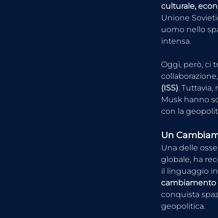
culturale, econ
Unione Sovieti
uomo nello spa
intensa. 
Oggi, però, ci 
collaborazione
(ISS)
. Tuttavia
Musk hanno sol
con la geopolit
Un Cambiame
Una delle osse
globale, ha re
il linguaggio i
cambiamento 
conquista spaz
geopolitica.