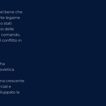
nel bene che 
orte legame 
o stati 
io delle 
 di comando, 
conflitto in 
 ha 
vietica. 
 una crescente 
iali e 
iluppato la 