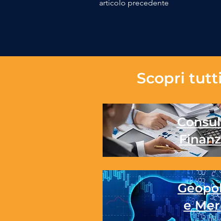
articolo precedente
Scopri tutti
Consul
Finanz
Geopol
e Mer