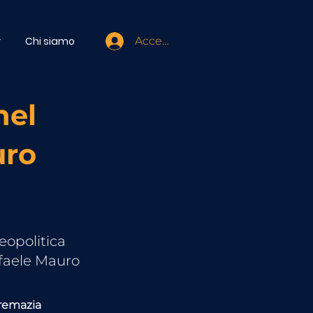
r
Chi siamo
Accedi
nel
uro
eopolitica
faele Mauro
remazia 