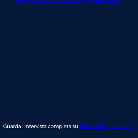
https://www.youtube.com/watch?v=iN6QKbi9piA
Guarda l'intervista completa su 
FinanceTV.it
, 
clicca qui!