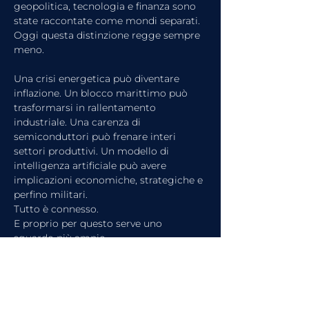
geopolitica, tecnologia e finanza sono 
state raccontate come mondi separati. 
Oggi questa distinzione regge sempre 
meno.
Una crisi energetica può diventare 
inflazione. Un blocco marittimo può 
trasformarsi in rallentamento 
industriale. Una carenza di 
semiconduttori può frenare interi 
settori produttivi. Un modello di 
intelligenza artificiale può avere 
implicazioni economiche, strategiche e 
perfino militari.
Tutto è connesso.
E proprio per questo serve uno 
sguardo più ampio.
Comprendere la geopolitica 
contemporanea non significa 
prevedere ogni evento. Significa saper 