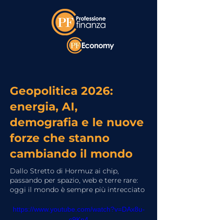
Geopolitica 2026:
energia, AI,
demografia e le nuove
forze che stanno
cambiando il mondo
Dallo Stretto di Hormuz ai chip,
passando per spazio, web e terre rare:
oggi il mondo è sempre più intrecciato
https://www.youtube.com/watch?v=DAx8u-
c9Kn4