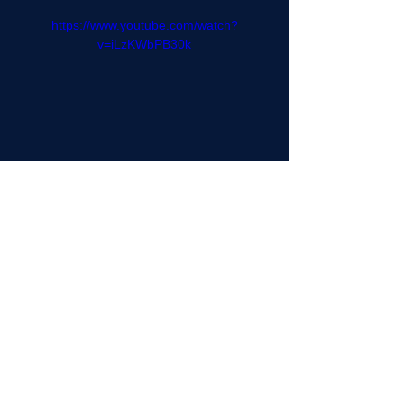
https://www.youtube.com/watch?
v=iLzKWbPB30k
Guarda l'intervista completa su 
FinanceTV.it
, 
clicca qui!
articolo precedente
articolo successivo
Guarda l'intervista completa su