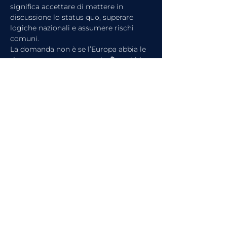
significa accettare di mettere in 
discussione lo status quo, superare 
logiche nazionali e assumere rischi 
comuni.
La domanda non è se l’Europa abbia le 
risorse per tornare centrale. È se abbia 
la volontà di farlo.
articolo precedente
articolo successivo
Guarda l'intervista completa su
FinanceTV
o ascolta
il Podcast
FinanceTV Talks - Le Voci
dell'Economia