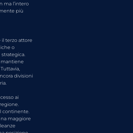
 ma l’intero 
amente più 
l terzo attore 
iche o 
strategica.
 mantiene 
Tuttavia, 
cora divisioni 
ia.
cesso ai 
regione. 
el continente.
 una maggiore 
lleanze 
na posizione 