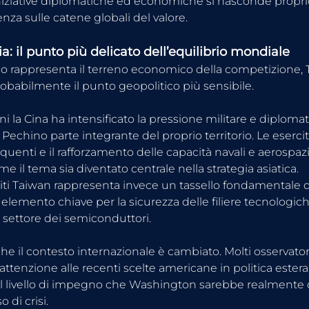
niziative diplomatiche ed economiche si nasconde propri
uenza sulle catene globali del valore.
ia: il punto più delicato dell’equilibrio mondiale
o rappresenta il terreno economico della competizione, 
obabilmente il punto geopolitico più sensibile.
i la Cina ha intensificato la pressione militare e diplomatic
Pechino parte integrante del proprio territorio. Le esercita
uenti e il rafforzamento delle capacità navali e aerospazia
 il tema sia diventato centrale nella strategia asiatica.
niti Taiwan rappresenta invece un tassello fondamentale de
elemento chiave per la sicurezza delle filiere tecnologiche
l settore dei semiconduttori.
he il contesto internazionale è cambiato. Molti osservatori 
tenzione alle recenti scelte americane in politica estera 
l livello di impegno che Washington sarebbe realmente d
o di crisi.