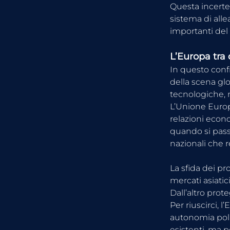
Questa incerte
sistema di all
importanti de
L’Europa tra
In questo confr
della scena gl
tecnologiche, 
L’Unione Euro
relazioni econo
quando si pass
nazionali che 
La sfida dei pr
mercati asiatic
Dall’altro prot
Per riuscirci,
autonomia polit
esistenti, ma p