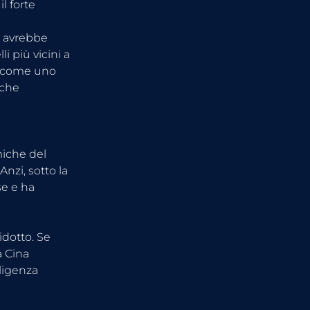
 forte 
 avrebbe 
 più vicini a 
a come uno 
che 
miche del 
nzi, sotto la 
se e ha 
idotto. Se 
 Cina 
ligenza 