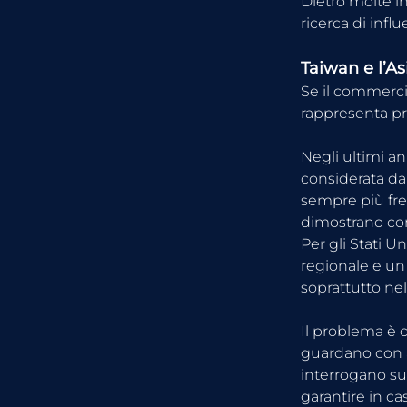
Dietro molte i
ricerca di infl
Taiwan e l’As
Se il commerci
rappresenta pr
Negli ultimi ann
considerata da 
sempre più freq
dimostrano come
Per gli Stati U
regionale e un 
soprattutto ne
Il problema è c
guardano con at
interrogano su
garantire in cas