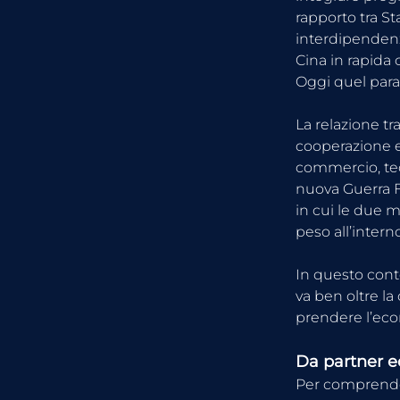
rapporto tra St
interdipendenz
Cina in rapida 
Oggi quel par
La relazione t
cooperazione 
commercio, tecn
nuova Guerra F
in cui le due 
peso all’inter
In questo conte
va ben oltre l
prendere l’eco
Da partner ec
Per comprendere