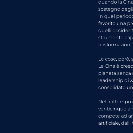
quando la Cina
sostegno degli 
In quel period
favorito una pr
quelli occiden
strumento capa
trasformazioni s
Le cose, però,
La Cina è cres
pianeta senza m
leadership di X
consolidato un
Nel frattempo i
venticinque ann
compete ad armi
artificiale, dal