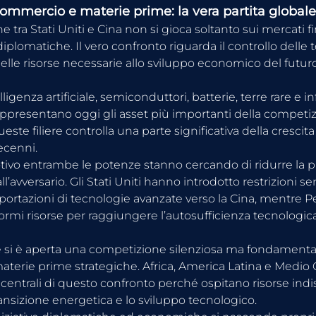
commercio e materie prime: la vera partita globale
 tra Stati Uniti e Cina non si gioca soltanto sui mercati fi
 diplomatiche. Il vero confronto riguarda il controllo delle 
elle risorse necessarie allo sviluppo economico del futuro
ligenza artificiale, semiconduttori, batterie, terre rare e in
ppresentano oggi gli asset più importanti della competiz
ueste filiere controlla una parte significativa della cresci
ecenni.
ivo entrambe le potenze stanno cercando di ridurre la p
’avversario. Gli Stati Uniti hanno introdotto restrizioni s
portazioni di tecnologie avanzate verso la Cina, mentre P
rmi risorse per raggiungere l’autosufficienza tecnologica
 si è aperta una competizione silenziosa ma fondamenta
materie prime strategiche. Africa, America Latina e Medio
centrali di questo confronto perché ospitano risorse indi
 transizione energetica e lo sviluppo tecnologico.