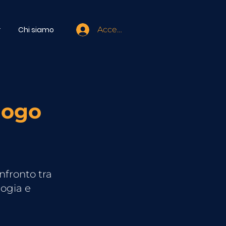
r
Chi siamo
Accedi
logo
nfronto tra
ogia e