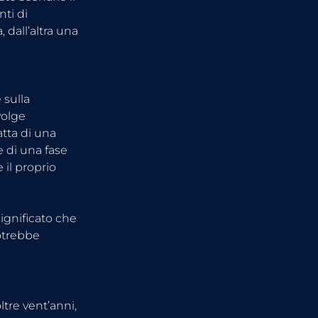
ti di 
dall’altra una 
sulla 
olge 
tta di una 
 di una fase 
il proprio 
ignificato che 
otrebbe 
tre vent’anni, 