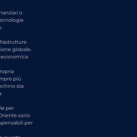
nanziari o 
tecnologie 
.
frastrutture 
ione globale. 
ta economica 
ropria 
empre più 
echino sta 
.
le per 
 Oriente sono 
spensabili per 