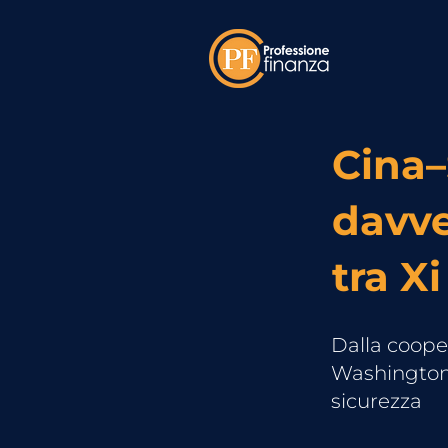
Cina–
davve
tra X
Dalla cooper
Washington 
sicurezza