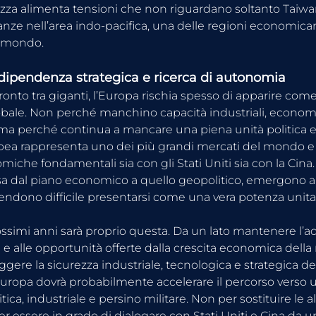
zza alimenta tensioni che non riguardano soltanto Taiwan
eanze nell’area indo-pacifica, una delle regioni economic
l mondo.
 dipendenza strategica e ricerca di autonomia
onto tra giganti, l’Europa rischia spesso di apparire come i
obale. Non perché manchino capacità industriali, econom
ma perché continua a mancare una piena unità politica e 
pea rappresenta uno dei più grandi mercati del mondo e
miche fondamentali sia con gli Stati Uniti sia con la Cina. 
a dal piano economico a quello geopolitico, emergono an
rendono difficile presentarsi come una vera potenza unitar
ossimi anni sarà proprio questa. Da un lato mantenere l’ac
i e alle opportunità offerte dalla crescita economica della 
eggere la sicurezza industriale, tecnologica e strategica d
 l’Europa dovrà probabilmente accelerare il percorso verso
ica, industriale e persino militare. Non per sostituire le a
er essere in grado di dialogare con Stati Uniti e Cina da u