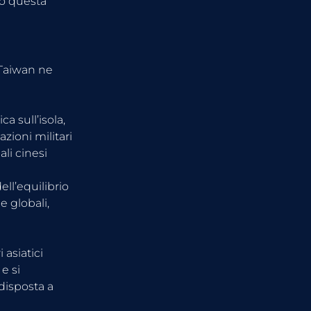
o questa 
Taiwan ne 
a sull’isola, 
zioni militari 
li cinesi 
ll’equilibrio 
 globali, 
asiatici 
e si 
isposta a 