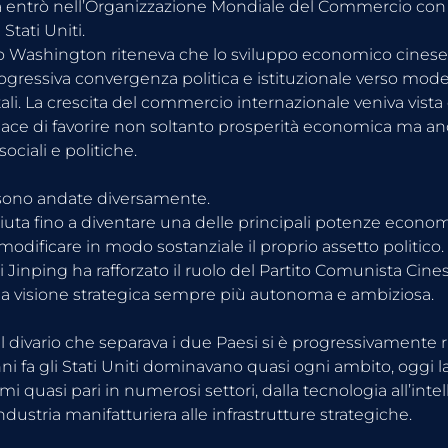
 entrò nell’Organizzazione Mondiale del Commercio con il
Stati Uniti.
o Washington riteneva che lo sviluppo economico cinese
ogressiva convergenza politica e istituzionale verso modelli
tali. La crescita del commercio internazionale veniva vist
ce di favorire non soltanto prosperità economica ma an
ociali e politiche.
 sono andate diversamente.
ciuta fino a diventare una delle principali potenze econo
odificare in modo sostanziale il proprio assetto politico. A
i Jinping ha rafforzato il ruolo del Partito Comunista Cine
a visione strategica sempre più autonoma e ambiziosa.
l divario che separava i due Paesi si è progressivamente r
i fa gli Stati Uniti dominavano quasi ogni ambito, oggi la
 quasi pari in numerosi settori, dalla tecnologia all’intel
l’industria manifatturiera alle infrastrutture strategiche.