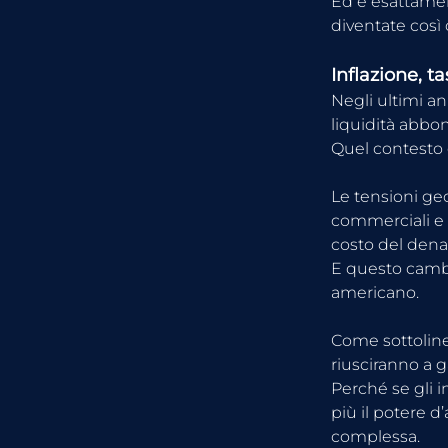
Ed è esattamen
diventate così 
Inflazione, ta
Negli ultimi an
liquidità abbo
Quel contesto 
Le tensioni geop
commerciali e l
costo del dena
E questo cambi
americano.
Come sottolinea
riusciranno a g
Perché se gli 
più il potere d
complessa.