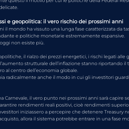
te questo il motivo per cui le politiche della Federal Res
delicate.
ssi e geopolitica: il vero rischio dei prossimi anni
ni il mondo ha vissuto una lunga fase caratterizzata da tas
ndante e politiche monetarie estremamente espansive.
oggi non esiste più.
olitiche, il rialzo dei prezzi energetici, i rischi legati alle 
’aumento strutturale dell’inflazione stanno riportando il 
ro al centro dell’economia globale.
a radicalmente anche il modo in cui gli investitori guard
 Carnevale, il vero punto nei prossimi anni sarà capire se g
arantire rendimenti reali positivi, cioè rendimenti superiori
investitori iniziassero a percepire che detenere Treasury 
’acquisto, allora il sistema potrebbe entrare in una fase mo