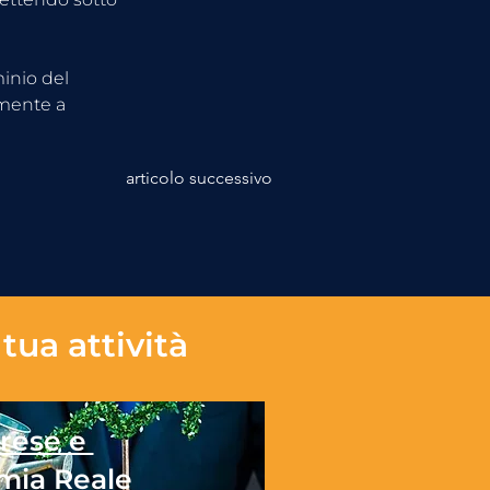
inio del 
amente a 
articolo successivo
tua attività
rese e
mia Reale