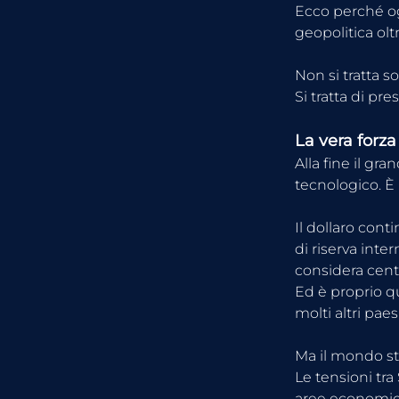
Ecco perché og
geopolitica olt
Non si tratta s
Si tratta di pre
La vera forza 
Alla fine il gr
tecnologico. È
Il dollaro cont
di riserva inte
considera centr
Ed è proprio qu
molti altri pa
Ma il mondo s
Le tensioni tra
aree economich