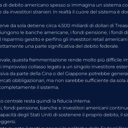
a di debito americano spesso si immagina un sistema con
da investitori stranieri. In realtà il cuore del sistema è d
rve da sola detiene circa 4.500 miliardi di dollari di Treas
giungono le banche americane, i fondi pensione, i fondi di
l risparmio gestito e perfino gli investitori retail americani
ttamente una parte significativa del debito federale.
ale, questa frammentazione rende molto più difficile 
 improvviso collasso legato a un singolo investitore ester
siva da parte della Cina o del Giappone potrebbe generar
mercati obbligazionari, ma non sarebbe sufficiente da sola 
 completamente il sistema.
o centrale resta quindi la fiducia interna.
ni, fondi pensione, banche e investitori americani continu
apacità degli Stati Uniti di sostenere il proprio debito, il 
eggersi.