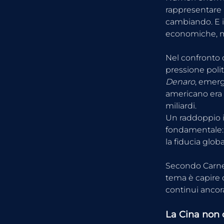
rappresentare 
cambiando. E i
economiche, m
Nel confronto 
pressione polit
Denaro
, emerg
americano era a
miliardi.
Un raddoppio i
fondamentale: 
la fiducia glob
Secondo Carneva
tema è capire 
continui ancora
La Cina non 