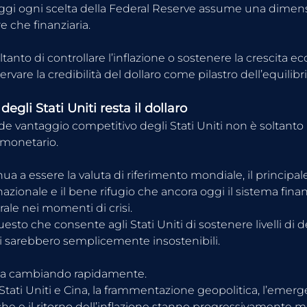
gi ogni scelta della Federal Reserve assume una dimen
re che finanziaria.
oltanto di controllare l’inflazione o sostenere la crescita 
servare la credibilità del dollaro come pilastro dell’equilibr
degli Stati Uniti resta il dollaro
ande vantaggio competitivo degli Stati Uniti non è soltanto 
 monetario.
inua a essere la valuta di riferimento mondiale, il principa
rnazionale e il bene rifugio che ancora oggi il sistema finan
ale nei momenti di crisi.
esto che consente agli Stati Uniti di sostenere livelli di 
esi sarebbero semplicemente insostenibili.
ta cambiando rapidamente.
 Stati Uniti e Cina, la frammentazione geopolitica, l’emerg
e e il ritorno dell’inflazione stanno progressivamente m