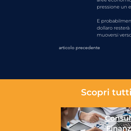
pressione un e
E probabilment
dollaro rester
muoversi verso
articolo precedente
Scopri tutti
Consul
Finanz