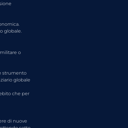
sione 
economica.
io globale.
militare o 
le strumento 
ziario globale 
debito che per 
ere di nuove 
ettendo sotto 