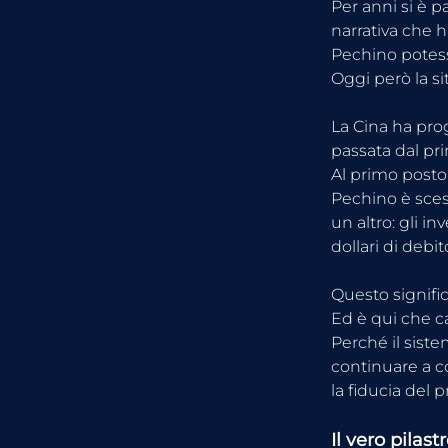
Per anni si è p
narrativa che 
Pechino potess
Oggi però la s
La Cina ha pro
passata dal pri
Al primo posto
Pechino è scesa
un altro: gli i
dollari di debi
Questo signifi
Ed è qui che 
Perché il sist
continuare a c
la fiducia del 
Il vero pilas