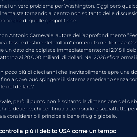
mai un vero problema per Washington. Oggi però qualco
l tema sta tornando al centro non soltanto delle discussio
a anche di quelle geopolitiche.
con Antonio Carnevale, autore dell’approfondimento “Fed
ica: tassi e destino del dollaro” contenuto nel libro 
La Geo
e un dato che colpisce immediatamente: nel 2015 il debi
ttorno ai 20.000 miliardi di dollari. Nel 2026 sfiora ormai 
n poco più di dieci anni che inevitabilmente apre una 
fino a dove può spingersi il sistema americano senza c
ale nel dollaro?
le, però, il punto non è soltanto la dimensione del debit
chi lo detiene, chi continua a comprarlo e soprattutto pe
 a considerarlo il principale bene rifugio globale.
controlla più il debito USA come un tempo