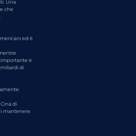
ti. Una 
re che 
.
americani ed è 
 mentre 
ù importante è 
miliardi di 
rnamente.
Cina di 
 di mantenere 