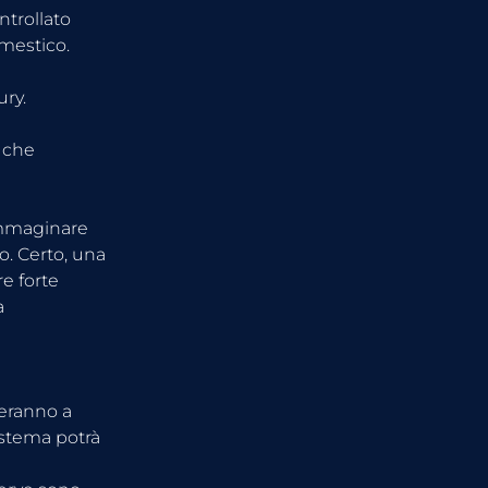
trollato 
omestico.
ury.
 
 che 
immaginare 
o. Certo, una 
e forte 
a 
eranno a 
sistema potrà 