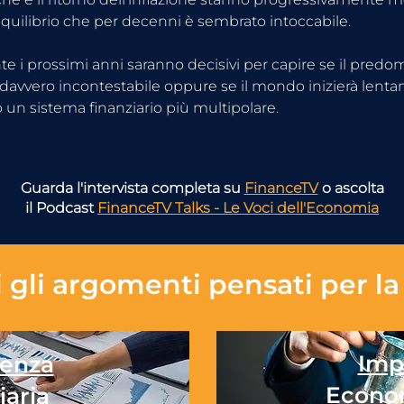
quilibrio che per decenni è sembrato intoccabile.
e i prossimi anni saranno decisivi per capire se il predom
à davvero incontestabile oppure se il mondo inizierà lent
 un sistema finanziario più multipolare.
Guarda l'intervista completa su
FinanceTV
o ascolta
il Podcast
FinanceTV Talks - Le Voci dell'Economia
 gli
argomenti pensati per la 
Imp
enza
Econo
iaria