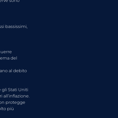
erve sono 
si bassissimi, 
guerre 
tema del 
ano al debito 
li Stati Uniti 
 all’inflazione.
non protegge 
lto più 