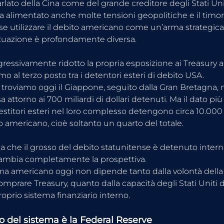
arlato della Cina come del grande creditore degli Stati Uni
ha alimentato anche molte tensioni geopolitiche e il timo
e utilizzare il debito americano come un’arma strategica
ituazione è profondamente diversa.
gressivamente ridotto la propria esposizione ai Treasury 
mo al terzo posto tra i detentori esteri di debito USA.
 troviamo oggi il Giappone, seguito dalla Gran Bretagna,
 attorno ai 700 miliardi di dollari detenuti. Ma il dato pi
nvestitori esteri nel loro complesso detengono circa 10.000 
to americano, cioè soltanto un quarto del totale.
ca che il grosso del debito statunitense è detenuto inte
cambia completamente la prospettiva.
ema americano oggi non dipende tanto dalla volontà della 
omprare Treasury, quanto dalla capacità degli Stati Uniti
proprio sistema finanziario interno.
tro del sistema è la Federal Reserve