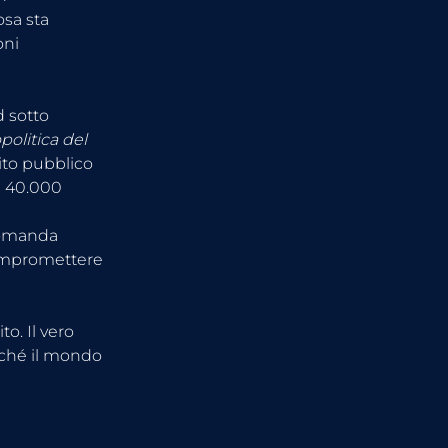
sa sta 
ni 
 sotto 
politica del 
to pubblico 
i 40.000 
domanda 
ompromettere 
o. Il vero 
rché il mondo 