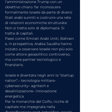
l’amministrazione Trump con un 
obiettivo chiaro: far riconoscere 
formalmente Israele da parte di diversi 
Stati arabi sunniti e costruire una rete 
di relazioni economiche strutturate.
Non si tratta solo di diplomazia. Si 
tratta di capitali.
Paesi come Emirati Arabi Uniti, Bahrain 
e, in prospettiva, Arabia Saudita hanno 
iniziato a osservare Israele non più solo 
come attore geopolitico controverso, 
ma come partner tecnologico e 
finanziario.
Israele è diventata negli anni la “startup 
nation”:– tecnologia militare– 
cybersecurity– agritech e 
desalinizzazione– innovazione 
energetica
Per le monarchie del Golfo, ricche di 
capitale ma impegnate nella 
diversificazione post-petrolifera, Israele 