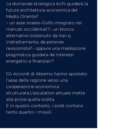
La domanda strategica è:chi guiderà la 
futura architettura economica del 
Medio Oriente?
– un asse Israele–Golfo integrato nei 
mercati occidentali?– un blocco 
alternativo sostenuto da Iran e, 
indirettamente, da potenze 
revisioniste?– oppure una mediazione 
pragmatica guidata da interessi 
energetici e finanziari?
Gli Accordi di Abramo hanno spostato 
l’asse della regione verso una 
cooperazione economica 
strutturata.L’escalation attuale mette 
alla prova quella scelta.
E in questo contesto, i soldi contano 
tanto quanto i missili.