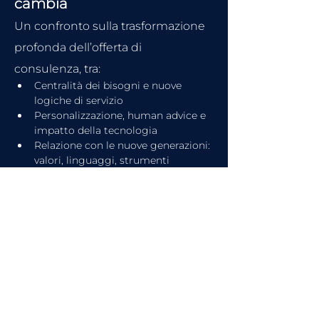
cambia
Un confronto sulla trasformazione 
profonda dell’offerta di 
consulenza, tra:
Centralità dei bisogni e nuove 
logiche di servizio
Personalizzazione, human advice e 
impatto della tecnologia
Relazione con le nuove generazioni: 
valori, linguaggi, strumenti
Consulenza come hub integrato tra 
pianificazione patrimoniale, 
impresa e finanza personale
Interverranno:
Mario Ruta
, Vice Direttore 
Generale e Direttore 
Commerciale 
Allianz Bank
Renato Miraglia
, Head of 
Wealth Management & 