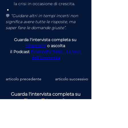
la crisi in occasione di crescita.
💬 
“Guidare altri in tempi incerti non 
significa avere tutte le risposte, ma 
saper fare le domande giuste”
.
Guarda l'intervista completa su 
FinanceTV
 o ascolta 
il Podcast 
FinanceTV Talks - Le Voci 
dell'Economia
articolo precedente
articolo successivo
Guarda l'intervista completa su
FinanceTV
o ascolta
il Podcast
FinanceTV Talks - Le Voci
dell'Economia