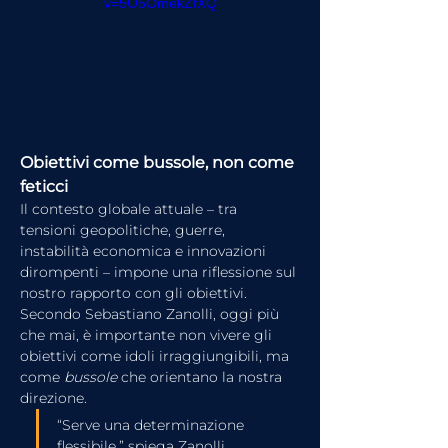
v=5O5OmekZfXQ
Obiettivi come bussole, non come 
feticci
Il contesto globale attuale – tra 
tensioni geopolitiche, guerre, 
instabilità economica e innovazioni 
dirompenti – impone una riflessione sul 
nostro rapporto con gli obiettivi. 
Secondo Sebastiano Zanolli, oggi più 
che mai, è importante non vivere gli 
obiettivi come idoli irraggiungibili, ma 
come 
bussole
 che orientano la nostra 
direzione.
“Serve una determinazione 
flessibile,” spiega Zanolli, 