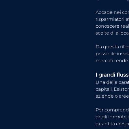
Accade nei con
risparmiatori a
conoscere real
scelte di alloc
Da questa rifl
possibile inve
mercati rende 
I grandi fluss
Una delle cara
capitali. Esis
aziende o aree
Per comprender
degli immobili
quantità cresc