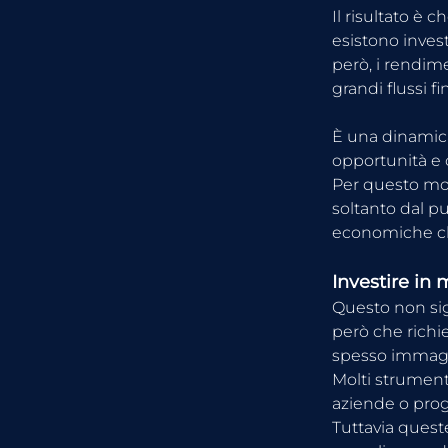
Il risultato è 
esistono invest
però, i rendim
grandi flussi fi
È una dinamica 
opportunità e 
Per questo moti
soltanto dal p
economiche ch
Investire in
Questo non sign
però che richi
spesso immag
Molti strumenti
aziende o proge
Tuttavia quest