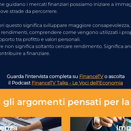
 guidano i mercati finanziari possiamo iniziare a immag
uove strade da percorrere.
tori questo significa sviluppare maggiore consapevolezza, 
ei rendimenti, comprendere come vengono utilizzati i propr
apporto tra profitto e valori personali.
re non significa soltanto cercare rendimento. Significa a
ntribuire a finanziare.
Guarda l'intervista completa su
FinanceTV
o ascolta
il Podcast
FinanceTV Talks - Le Voci dell'Economia
 gli
argomenti pensati per la 
Imp
enza