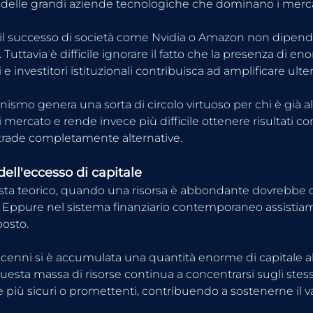
 delle grandi aziende tecnologiche che dominano i mercat
l successo di società come Nvidia o Amazon non dipende
i. Tuttavia è difficile ignorare il fatto che la presenza di eno
i e investitori istituzionali contribuisca ad amplificare ult
smo genera una sorta di circolo virtuoso per chi è già all
 mercato e rende invece più difficile ottenere risultati co
trade completamente alternative.
dell'eccesso di capitale
ista teorico, quando una risorsa è abbondante dovrebbe 
Eppure nel sistema finanziario contemporaneo assistiam
osto.
ecenni si è accumulata una quantità enorme di capitale all
esta massa di risorse continua a concentrarsi sugli stess
più sicuri o promettenti, contribuendo a sostenerne il val