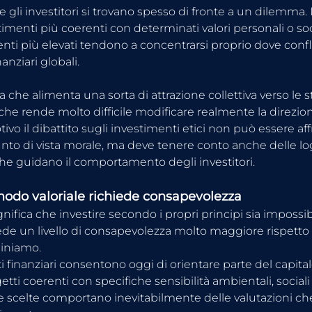
che gli investitori si trovano spesso di fronte a un dilemma
imenti più coerenti con determinati valori personali o social
enti più elevati tendono a concentrarsi proprio dove confl
nanziari globali.
che alimenta una sorta di attrazione collettiva verso le s
che rende molto difficile modificare realmente la direzio
vo il dibattito sugli investimenti etici non può essere aff
unto di vista morale, ma deve tenere conto anche delle lo
e guidano il comportamento degli investitori.
 modo valoriale richiede consapevolezza
ifica che investire secondo i propri principi sia impossibi
ede un livello di consapevolezza molto maggiore rispetto
iniamo.
 finanziari consentono oggi di orientare parte del capitale
tti coerenti con specifiche sensibilità ambientali, sociali 
e scelte comportano inevitabilmente delle valutazioni che 