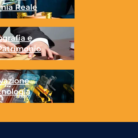
mia Reale
grafia e
Patrimonio
vazione
cnologia