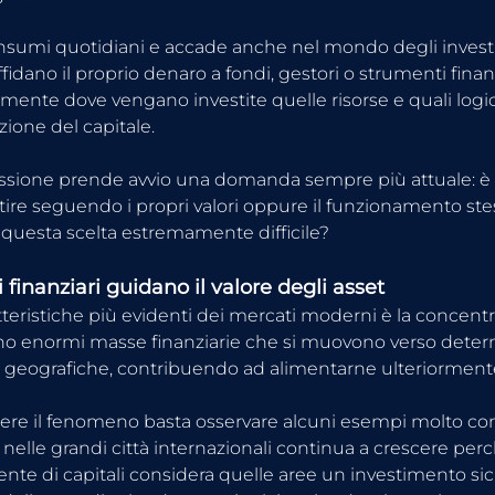
sumi quotidiani e accade anche nel mondo degli investi
ffidano il proprio denaro a fondi, gestori o strumenti finan
mente dove vengano investite quelle risorse e quali logi
azione del capitale.
essione prende avvio una domanda sempre più attuale: è
stire seguendo i propri valori oppure il funzionamento ste
questa scelta estremamente difficile?
i finanziari guidano il valore degli asset
tteristiche più evidenti dei mercati moderni è la concentr
tono enormi masse finanziarie che si muovono verso determi
 geografiche, contribuendo ad alimentarne ulteriormente 
e il fenomeno basta osservare alcuni esempi molto concre
 nelle grandi città internazionali continua a crescere per
ente di capitali considera quelle aree un investimento sic