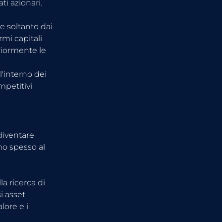
i azionari.
 soltanto dai 
rmi capitali 
eriormente le 
'interno dei 
mpetitivi 
diventare 
o spesso al 
a ricerca di 
i asset 
ore e i 