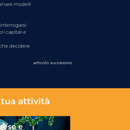
inare modelli 
interrogarsi 
i capitali e 
nche decidere 
articolo successivo
tua attività
rese e