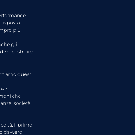
performance 
 risposta 
empre più 
che gli 
dera costruire.
ontiamo questi 
aver 
meni che 
nza, società 
oltà, il primo 
 davvero i 