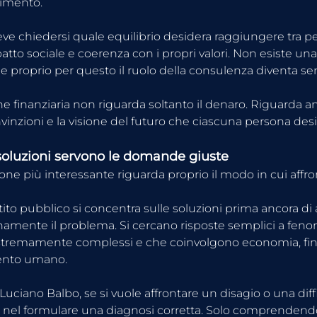
imento.
deve chiedersi quale equilibrio desidera raggiungere tra 
patto sociale e coerenza con i propri valori. Non esiste una
i e proprio per questo il ruolo della consulenza diventa s
ne finanziaria non riguarda soltanto il denaro. Riguarda an
onvinzioni e la visione del futuro che ciascuna persona desi
soluzioni servono le domande giuste
sione più interessante riguarda proprio il modo in cui affr
tito pubblico si concentra sulle soluzioni prima ancora di 
mente il problema. Si cercano risposte semplici a feno
stremamente complessi e che coinvolgono economia, fina
nto umano.
ciano Balbo, se si vuole affrontare un disagio o una diffic
 nel formulare una diagnosi corretta. Solo comprendendo