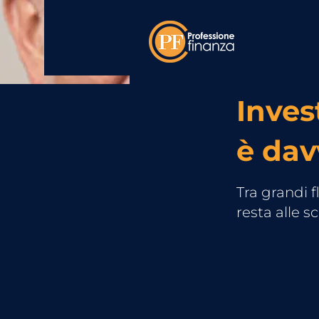
Inves
è dav
Tra grandi f
resta alle s