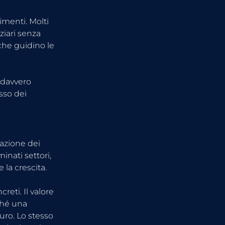
menti. Molti 
ziari senza 
che guidino le 
 davvero 
sso dei 
azione dei 
nati settori, 
la crescita.
ti. Il valore 
ché una 
uro. Lo stesso 