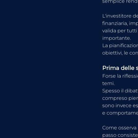
semplice rend
L'investitore 
finanziaria, im
valida per tutt
importante.
La pianificazio
obiettivi, le c
Prima delle 
Forse la rifles
temi.
Spesso il dibat
compreso piena
sono invece e
e comportame
Come osserva Lu
passo consiste