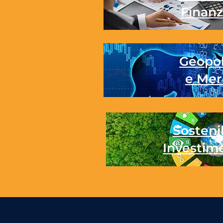
Finanz
Geopol
e Mer
Sostenib
Investim