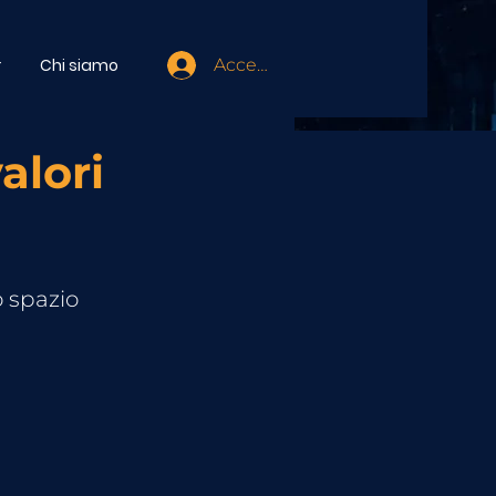
r
Chi siamo
Accedi
alori
o spazio