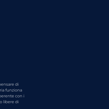
ensare di 
ria funziona 
oerente con i 
 libere di 