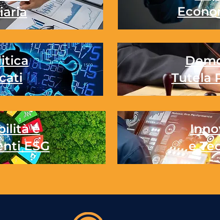
Econo
iaria
itica
Demo
cati
Tutela 
ilità e
Inno
enti ESG
e Te