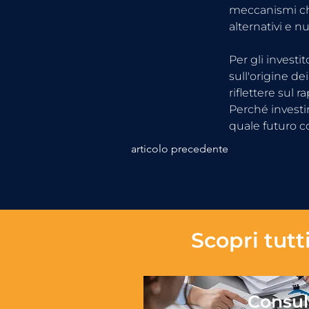
meccanismi che
alternativi e n
Per gli investi
sull'origine d
riflettere sul r
Perché investi
quale futuro co
articolo precedente
Scopri tutti
Consul