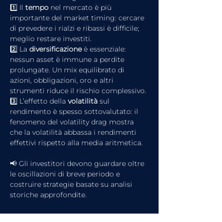
1️⃣ Il 
tempo
 nel mercato è più 
importante del market timing: cercare 
di prevedere i rialzi e ribassi è difficile; 
meglio restare investiti.
2️⃣ La 
diversificazione
 è essenziale: 
nessun asset è immune a perdite 
prolungate. Un mix equilibrato di 
azioni, obbligazioni, oro e altri 
strumenti riduce il rischio complessivo.
3️⃣ L’effetto della 
volatilità
 sul 
rendimento è spesso sottovalutato: il 
fenomeno del volatility drag mostra 
che la volatilità abbassa i rendimenti 
effettivi rispetto alla media aritmetica.
📢 Gli investitori devono guardare oltre 
le oscillazioni di breve periodo e 
costruire strategie basate su analisi 
storiche approfondite.
Conclusione: 