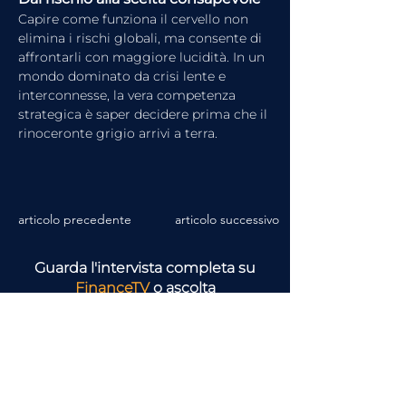
Capire come funziona il cervello non 
elimina i rischi globali, ma consente di 
affrontarli con maggiore lucidità. In un 
mondo dominato da crisi lente e 
interconnesse, la vera competenza 
strategica è saper decidere prima che il 
rinoceronte grigio arrivi a terra.
articolo precedente
articolo successivo
Guarda l'intervista completa su
FinanceTV
o ascolta
il Podcast
FinanceTV Talks - Le Voci
dell'Economia
Scopri tutti gli
argomenti