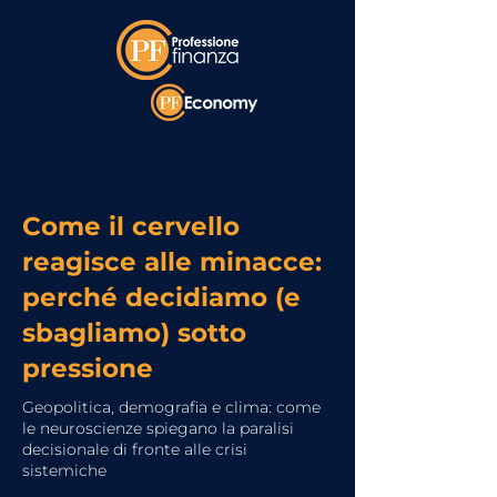
Come il cervello
reagisce alle minacce:
perché decidiamo (e
sbagliamo) sotto
pressione
Geopolitica, demografia e clima: come
le neuroscienze spiegano la paralisi
decisionale di fronte alle crisi
sistemiche