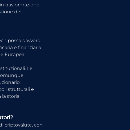
in trasformazione, 
tione del 
tech possa davvero 
aria e finanziaria 
ne Europea.
stituzionali. Le 
o comunque 
uzionario: 
li strutturali e 
la storia 
atori?
di criptovalute, con 