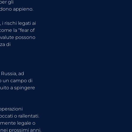
er gli 
endono appieno.
rischi legati ai 
ome la “fear of 
ovalute possono 
za di 
 Russia, ad 
o un campo di 
buito a spingere 
operazioni 
cati o rallentati. 
camente legale o 
 nei prossimi anni.