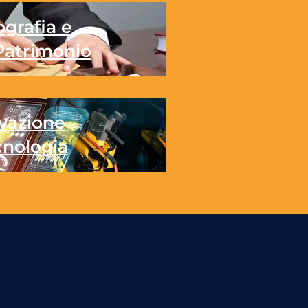
grafia e
Patrimonio
vazione
cnologia