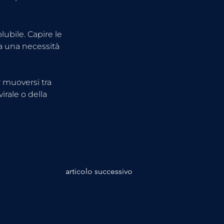
ubile. Capire le 
a una necessità 
 muoversi tra 
rale o della 
articolo successivo