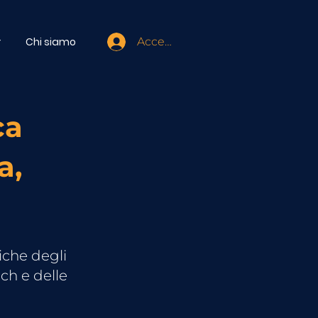
r
Chi siamo
Accedi
ca
a,
iche degli
ch e delle