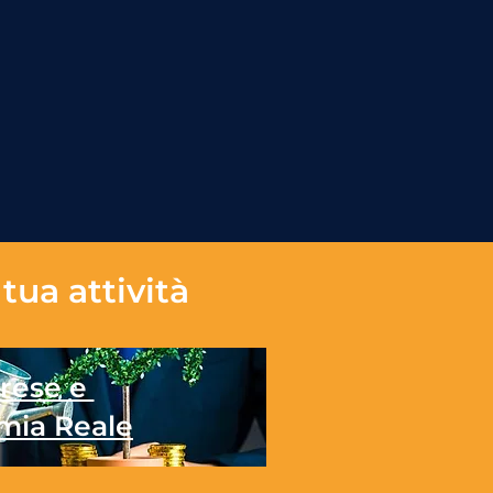
tua attività
rese e
mia Reale