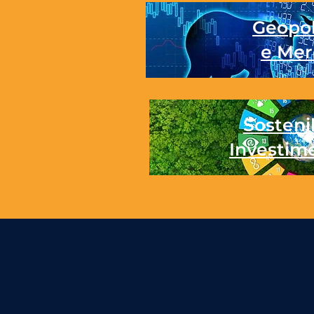
Geopol
e Mer
Sostenib
Investim