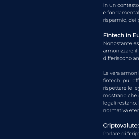
In un contesto 
è fondamentale
risparmio, dei
Fintech in E
Nonostante ese
armonizzare il 
differiscono a
La vera armonizz
fintech, pur o
rispettare le le
mostrano che si
legali restano
normativa eter
Criptovalute
Parlare di “cri