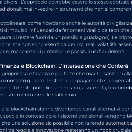
hi diversi. L’approccio dovrebbe essere lo stesso adottato p
radizionali: mai investire in strumenti che non si compr
ttolineare, come ricordano anche le autorità di vigilanza, i 
d’impulso, influenzati da fenomeni virali o da tecniche c
paura di restare fuori da un possibile guadagno). Le cript
one, ma non sono esenti da pericoli reali: volatilità, assen
ne, mancanza di protezioni e possibili usi fraudolenti.
 Finanza e Blockchain: L’Intersezione che Conterà
a geopolitica e finanza è più forte che mai. Le sanzioni alla
 mostrato quanto il sistema dei pagamenti sia diventat
egico. Il debito pubblico americano, a sua volta, ha contri
erso strumenti come le stablecoin.
 e la blockchain stanno diventando canali alternativi per 
e, specie in contesti dove i sistemi tradizionali vengono bloc
tto che una soluzione sia possibile non la rende automati
sioni tra regole e innovazione resteranno un nodo cruciale