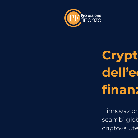
Crypt
dell’e
finan
L’innovazion
scambi globa
criptovalut