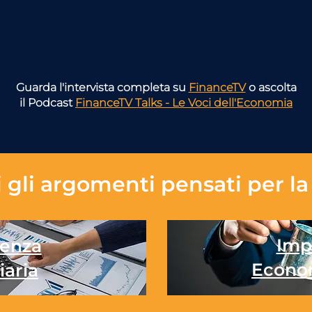
Guarda l'intervista completa su
FinanceTV
o ascolta
il Podcast
FinanceTV Talks - Le Voci dell'Economia
 gli
argomenti pensati per la 
Imp
enza
Econo
iaria