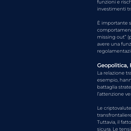
funzioni e risc
investimenti t
È importante so
comportamenti 
missing out” (
avere una funzi
regolamentazio
Geopolitica,
La relazione tr
esempio, hanno
battaglia strat
l’attenzione v
Le criptovalute
transfrontalier
Tuttavia, il fa
sicura. Le ten