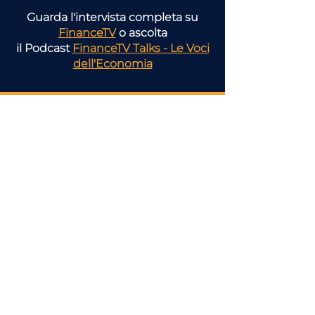
Guarda l'intervista completa su
FinanceTV
o ascolta
il Podcast
FinanceTV Talks - Le Voci
dell'Economia
Scopri tutti gli
argomenti
pensati per la tua attività
Consulenza
Finanziaria
Imprese e
Economia
Reale
Geopolitica
e Mercati