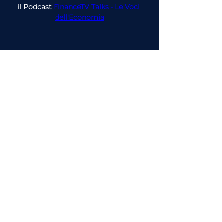
il Podcast 
FinanceTV Talks - Le Voci 
dell'Economia
articolo precedente
articolo successivo
Guarda l'intervista completa su
FinanceTV
o ascolta
il Podcast
FinanceTV Talks - Le Voci
dell'Economia
Scopri tutti gli
argomenti
pensati per la tua attività
Consulenza
Finanziaria