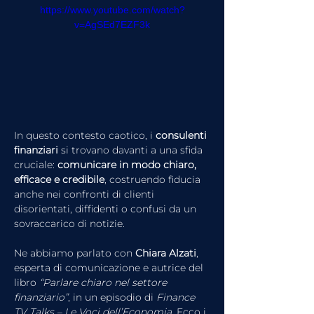
https://www.youtube.com/watch?
v=AgSEd7EZF3k
In questo contesto caotico, i 
consulenti 
finanziari
 si trovano davanti a una sfida 
cruciale: 
comunicare in modo chiaro, 
efficace e credibile
, costruendo fiducia 
anche nei confronti di clienti 
disorientati, diffidenti o confusi da un 
sovraccarico di notizie.
Ne abbiamo parlato con 
Chiara Alzati
, 
esperta di comunicazione e autrice del 
libro 
“Parlare chiaro nel settore 
finanziario”
, in un episodio di 
Finance 
TV Talks – Le Voci dell’Economia
. Ecco i 